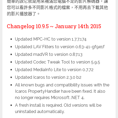
簡單的說它就是用來補滿您電腦不足的影片解碼器，讓
您可以看許多不同影片格式的檔案，不用再去下載其他
的影片播放器了。
Changelog 10.9.5 ~ January 14th 2015
Updated MPC-HC to version 1.7.7.174
Updated LAV Filters to version 0.63-41-gf9e1f
Updated madVR to version 0.87.13
Updated Codec Tweak Tool to version 5.9.5
Updated MediaInfo Lite to version 0.7.72
Updated Icaros to version 2.3.0 b2
All known bugs and compatibility issues with the
Icaros PropertyHandler have been fixed. It also
no longer requires Microsoft .NET 4.
A fresh install is required. Old versions will be
uninstalled automatically.