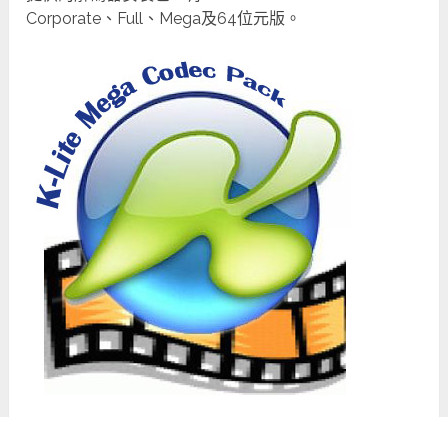
Corporate、Full、Mega及64位元版。