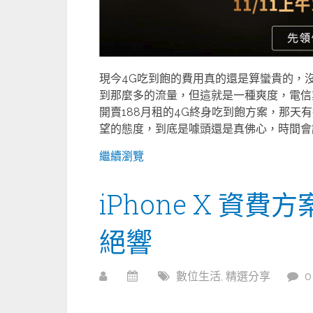
現今4G吃到飽的費用真的還是算蠻貴的，
到那麼多的流量，但這就是一種爽度，電信業者
開賣188月租的4G終身吃到飽方案，那天
望的態度，到底是噱頭還是真佛心，時間會證
繼續瀏覽
iPhone X 資
絕響
數位生活
,
精選分享