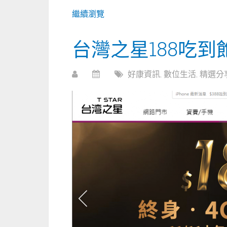
繼續瀏覽
台灣之星188吃到
好康資訊
,
數位生活
,
精選分