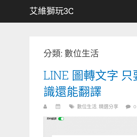
跳
艾維獅玩3C
轉
至
內
容
分類:
數位生活
LINE 圖轉文字
識還能翻譯
數位生活
,
精選分享