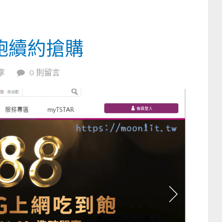
飽續約搶購
享
0 則留言