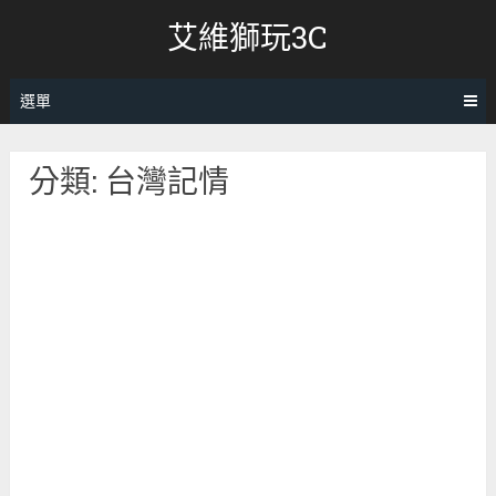
跳
艾維獅玩3C
轉
至
內
選單
容
分類:
台灣記情