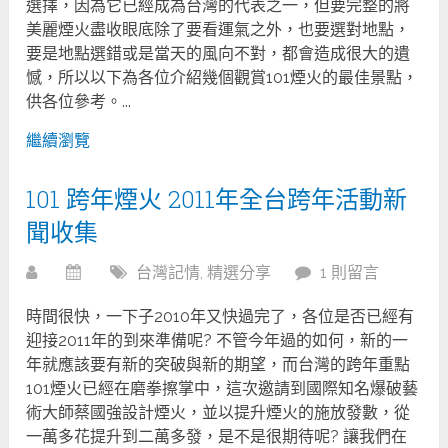
選擇，因為它已經成為台灣的代表之一，但要完整的將
美麗煙火盡收眼底除了要看運氣之外，也要選對地點，
要是地點選錯或是當天的風向不對，都會造成很大的遺
憾，所以以下為各位介紹幾個觀賞101煙火的最佳景點，
供各位參考。...
繼續瀏覽
101 跨年煙火 2011年全台跨年活動新
聞收集
台灣記情
,
精選分享
1 則留言
時間很快，一下子2010年又快過完了，各位是否已經有
迎接2011年的到來準備呢? 不管今年過的如何，新的一
年就應該要有新的突破與新的期望，而台灣的跨年重點
101煙火已經在磨拳擦掌中，這次邀請到國際知名爆破藝
術大師蔡國強設計煙火，並以提升煙火的施放發數，從
一萬多花提升到二萬多發，是不是很期待呢? 讓我們在