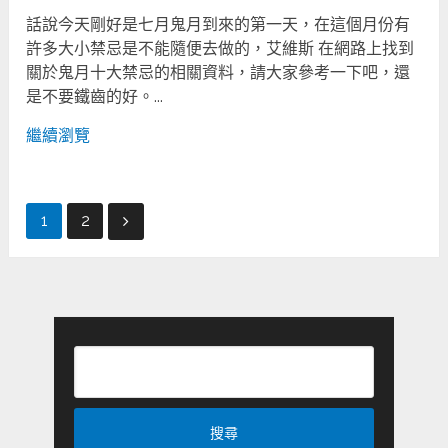
話說今天剛好是七月鬼月到來的第一天，在這個月份有
許多大小禁忌是不能隨便去做的，艾維斯 在網路上找到
關於鬼月十大禁忌的相關資料，請大家參考一下吧，還
是不要鐵齒的好。...
繼續瀏覽
文
1
2
章
分
頁