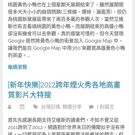
桃園黃色小鴨也在上個星期天展期結束了，雖然展期間
很多大大小小的麻煩問題(三條線、爆掉、漏風等)，但仍
為桃園新屋展區帶來了兩百多萬的參觀人次，當然艾維
斯也有去看過桃園的黃色小鴨，而展期結束的高雄小鴨
卻沒有機會可以去參觀，真的還蠻可惜的，但今天發現
Google 居然將黃色小鴨的街景加入 Google Map 中，
讓我們能在 Google Map 中用360°來觀賞高雄黃色小鴨
的英姿。...
繼續瀏覽
[新年快樂]2012跨年煙火秀各地高畫
質影片大特搜
台灣記情
,
精選分享
1 則留言
首先先感謝長期支持艾維斯的讀者們，不知不覺又從
2011跨到了2012，網路對於世界未日的傳聞似乎沒有停
過，一切都是因為上面那張馬雅曆法所推論的預言，但