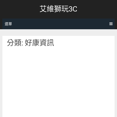
跳
艾維獅玩3C
轉
至
內
選單
容
分類:
好康資訊