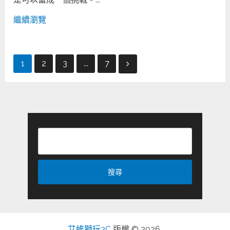
繼續瀏覽
文
1
2
3
...
7
章
分
頁
艾維獅玩3C
版權 © 2026.