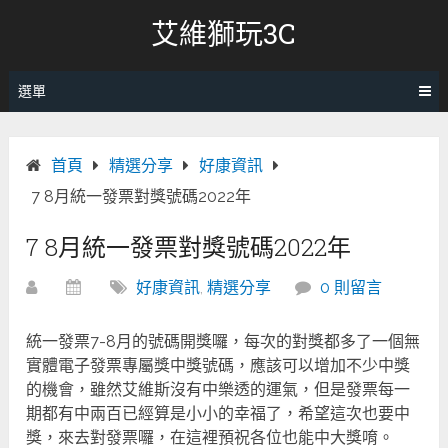
跳
艾維獅玩3C
轉
至
內
選單
容
首頁
精選分享
好康資訊
7 8月統一發票對獎號碼2022年
7 8月統一發票對獎號碼2022年
好康資訊
,
精選分享
0 則留言
統一發票7-8月的號碼開獎囉，每次的對獎都多了一個無
實體電子發票專屬獎中獎號碼，應該可以增加不少中獎
的機會，雖然艾維斯沒有中樂透的運氣，但是發票每一
期都有中兩百已經算是小小的幸福了，希望這次也要中
獎，來去對發票囉，在這裡預祝各位也能中大獎唷。