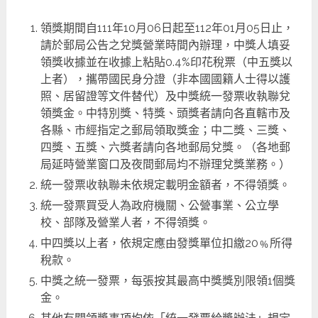
領獎期間自111年10月06日起至112年01月05日止，
請於郵局公告之兌獎營業時間內辦理，中獎人填妥
領獎收據並在收據上粘貼0.4%印花稅票（中五獎以
上者），攜帶國民身分證（非本國國籍人士得以護
照、居留證等文件替代）及中獎統一發票收執聯兌
領獎金。中特別獎、特獎、頭獎者請向各直轄市及
各縣、市經指定之郵局領取獎金；中二獎、三獎、
四獎、五獎、六獎者請向各地郵局兌獎。（各地郵
局延時營業窗口及夜間郵局均不辦理兌獎業務。）
統一發票收執聯未依規定載明金額者，不得領獎。
統一發票買受人為政府機關、公營事業、公立學
校、部隊及營業人者，不得領獎。
中四獎以上者，依規定應由發獎單位扣繳20﹪所得
稅款。
中獎之統一發票，每張按其最高中獎獎別限領1個獎
金。