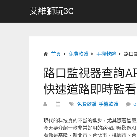
跳
艾維獅玩3C
轉
至
內
容
首頁
免費軟體
手機軟體
路口
路口監視器查詢A
快速道路即時監看
免費軟體
,
手機軟體
現代的科技真的不斷的進步，尤其隨著智慧
今天要介紹一款非常好用的路況即時影像AP
看像是基隆、新北市、台北市、桃園市、台