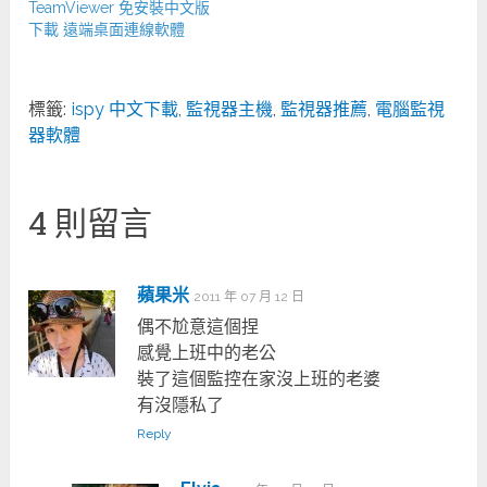
TeamViewer 免安裝中文版
下載 遠端桌面連線軟體
標籤:
ispy 中文下載
,
監視器主機
,
監視器推薦
,
電腦監視
器軟體
4 則留言
蘋果米
2011 年 07 月 12 日
偶不尬意這個捏
感覺上班中的老公
裝了這個監控在家沒上班的老婆
有沒隱私了
Reply