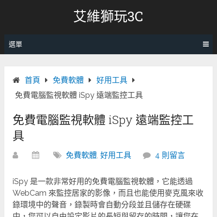
跳
艾維獅玩3C
轉
至
內
選單
容
首頁
免費軟體
好用工具
免費電腦監視軟體 iSpy 遠端監控工具
免費電腦監視軟體 iSpy 遠端監控工
具
免費軟體
,
好用工具
4 則留言
iSpy 是一款非常好用的免費電腦監視軟體，它能透過
WebCam 來監控居家的影像，而且也能使用麥克風來收
錄環境中的聲音，錄製時會自動分段並且儲存在硬碟
中，您可以自由設定影片的長短與留存的時間，讓您在