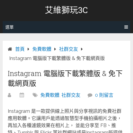
跳
艾維獅玩3C
轉
至
內
選單
容
首頁
免費軟體
社群交友
Instagram 電腦版下載繁體版 & 免下載網頁版
Instagram 電腦版下載繁體版 & 免下
載網頁版
免費軟體
,
社群交友
0 則留言
Instagram 是一款提供線上照片與分享視訊的免費社群
應用軟體。它讓用戶能透過智慧型手機拍攝相片之後，
再加入各種濾鏡效果在相片上， 並能分享至 FB、推
特、Tumblr 與 Flickr 等社群網站或是Instagram所提供