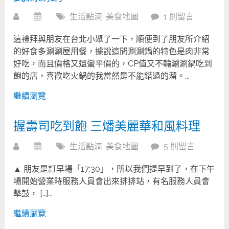
生活點滴
,
美食地圖
1 則留言
這禮拜與朋友在台北小聚了一下，順便到了朋友所介紹
的好食多涮涮屋用餐，據說這間涮涮鍋的特色是肉非常
好吃，而且價格又還蠻平價的，CP值又不輸涮涮鍋吃到
飽的店，喜歡吃火鍋的我當然是不能錯過的溜。...
繼續瀏覽
握壽司吃到飽 三燔美麗華和風料理
生活點滴
,
美食地圖
5 則留言
▲ 朋友是訂早場「17:30」，所以我們提早到了，在下午
場開始營業時服務人員會出來排排站，有名服務人員會
擊鼓， […]...
繼續瀏覽