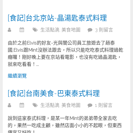
[食記]台北京站-晶湯匙泰式料理
生活點滴
,
美食地圖
3 則留言
由於之前Elvis的好友-光與闇公司員工旅遊去了趟泰
國,Elvis跟Mint沒辦法跟去，所以只能吃吃泰式料理過乾
癮囉！剛好晚上要在京站看電影，也沒有吃過晶湯匙，
就來吃看看！...
繼續瀏覽
[食記]台南美食-巴東泰式料理
生活點滴
,
美食地圖
1 則留言
說到這家泰式料理，是某一年Mint的弟弟帶全家去吃
的，果然一吃成主顧，雖然店面小小的不起眼，但東西
便宜又好吃！...