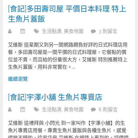
[食記]多田壽司屋 平價日本料理 特上
生魚片蓋飯
生活點滴
,
美食地圖
3 則留言
艾維斯 這星期又到另一間網路頗負好評的日式料理店用
餐，多田壽司屋是一間平價的日式料理屋，它餐點的價
位並不貴，而且給的份量很大方，艾維斯 特別推薦特上
生魚片蓋飯，用料非常實在。...
繼續瀏覽
[食記]宇澤小舖 生魚片專賣店
生活點滴
,
美食地圖
8 則留言
艾維斯 這禮拜與 小閃光 到一家叫作【宇澤小舖】的生
魚片專賣店用餐，專賣生魚片蓋飯與各種生魚片，感覺
還蠻不錯的，這家店是 艾維斯 在網路上看到的，評價還