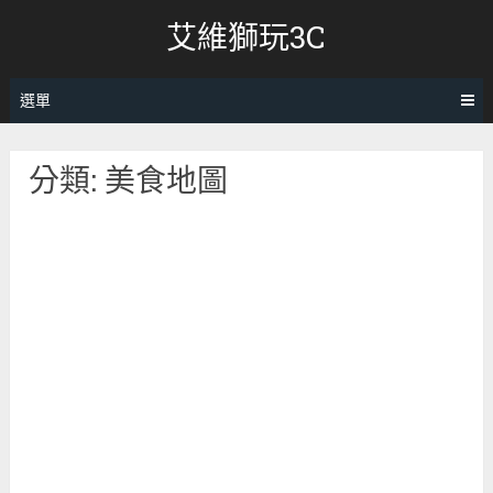
跳
艾維獅玩3C
轉
至
內
選單
容
分類:
美食地圖