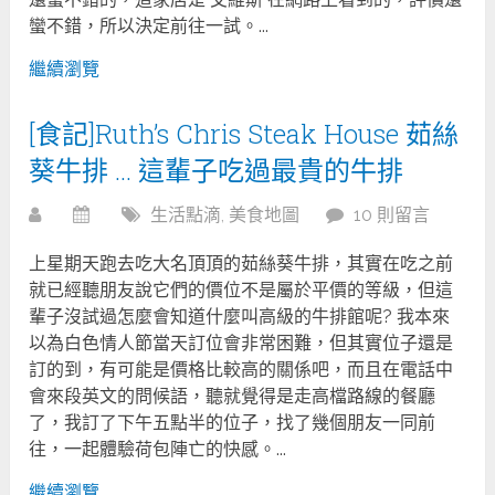
蠻不錯，所以決定前往一試。...
繼續瀏覽
[食記]Ruth’s Chris Steak House 茹絲
葵牛排 … 這輩子吃過最貴的牛排
生活點滴
,
美食地圖
10 則留言
上星期天跑去吃大名頂頂的茹絲葵牛排，其實在吃之前
就已經聽朋友說它們的價位不是屬於平價的等級，但這
輩子沒試過怎麼會知道什麼叫高級的牛排館呢? 我本來
以為白色情人節當天訂位會非常困難，但其實位子還是
訂的到，有可能是價格比較高的關係吧，而且在電話中
會來段英文的問候語，聽就覺得是走高檔路線的餐廳
了，我訂了下午五點半的位子，找了幾個朋友一同前
往，一起體驗荷包陣亡的快感。...
繼續瀏覽