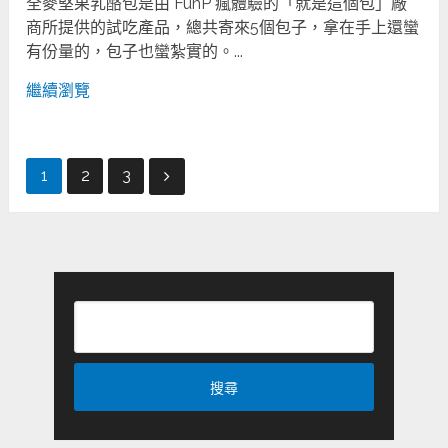
全麥堅果乳酪包是由 FunP 瘋體驗的「就是這個包」廠
商所提供的試吃產品，總共寄來5個包子，拿在手上還蠻
有份量的，包子也蠻紮實的。...
繼續瀏覽
文
1
2
3
章
分
頁