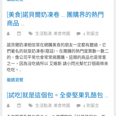
[美食]諾貝爾奶凍卷 … 團購界的熱門
商品 …
生活點滴
,
美食地圖
4 則留言
諾貝爾奶凍相信常在網購美食的朋友一定都有聽過，它
們著名的就是奶凍卷(廢話)，在團購的熱門度算數一數二
的，像公司平常也會常常搞團購，這類的商品也是常客
之一，因為沒吃過所以 艾維斯 請小閃光幫忙訂個兩條來
吃吃。...
繼續瀏覽
[試吃]就是這個包。全麥堅果乳酪包 …
生活點滴
,
美食地圖
4 則留言