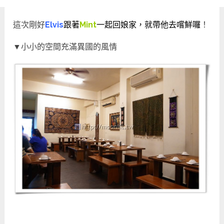
這次剛好
Elvis
跟著
Mint
一起回娘家，就帶他去嚐鮮囉
！
▼小小的空間充滿異國的風情