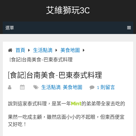
跳
艾維獅玩3C
轉
至
內
選單
容
首頁
生活點滴
美食地圖
[食記]台南美食-巴東泰式料理
[食記]台南美食-巴東泰式料理
生活點滴
,
美食地圖
1 則留言
說到這家泰式料理，是某一年
Mint
的弟弟帶全家去吃的
果然一吃成主顧，雖然店面小小的不起眼，但東西便宜
又好吃
！