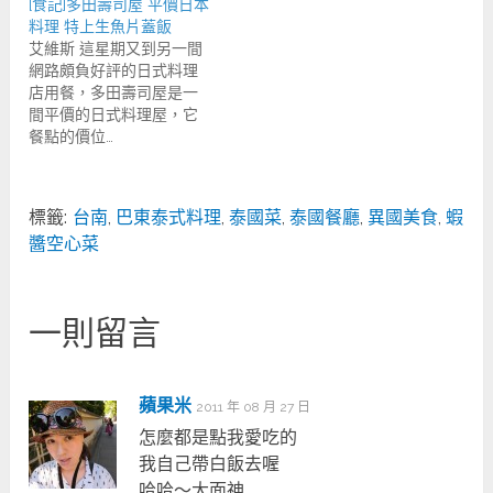
[食記]多田壽司屋 平價日本
料理 特上生魚片蓋飯
艾維斯 這星期又到另一間
網路頗負好評的日式料理
店用餐，多田壽司屋是一
間平價的日式料理屋，它
餐點的價位…
標籤:
台南
,
巴東泰式料理
,
泰國菜
,
泰國餐廳
,
異國美食
,
蝦
醬空心菜
一則留言
蘋果米
2011 年 08 月 27 日
怎麼都是點我愛吃的
我自己帶白飯去喔
哈哈～大面神…..