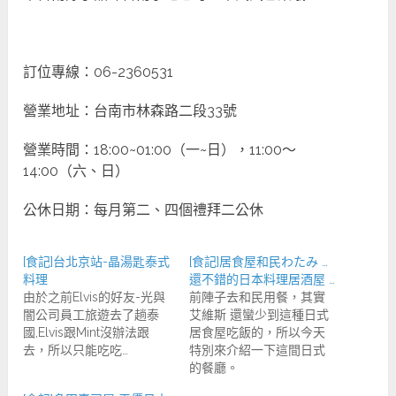
訂位專線：06-2360531
營業地址：台南市林森路二段33號
營業時間：18:00~01:00（一~日），11:00～
14:00（六、日）
公休日期：每月第二、四個禮拜二公休
[食記]台北京站-晶湯匙泰式
[食記]居食屋和民わたみ …
料理
還不錯的日本料理居酒屋 …
由於之前Elvis的好友-光與
前陣子去和民用餐，其實
闇公司員工旅遊去了趟泰
艾維斯 還蠻少到這種日式
國,Elvis跟Mint沒辦法跟
居食屋吃飯的，所以今天
去，所以只能吃吃…
特別來介紹一下這間日式
的餐廳。