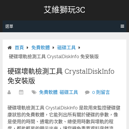
跳
艾維獅玩3C
轉
至
內
選單
容
首頁
免費軟體
磁碟工具
硬碟壞軌檢測工具 CrystalDiskInfo 免安裝版
硬碟壞軌檢測工具 CrystalDiskInfo
免安裝版
免費軟體
,
磁碟工具
0 則留言
硬碟壞軌檢測工具 CrystalDiskInfo 是款用來監控硬碟健
康狀態的免費軟體，它能列出所有關於硬碟的參數，像
是使用的時間、通電的次數、總使用時數與壞軌的程
度，都能輕易的顯示出來，讓您避免重要資料突然流