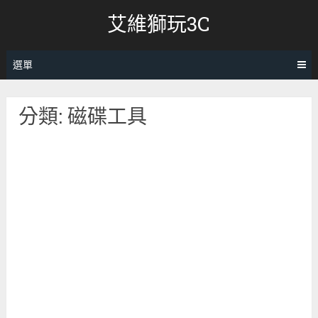
跳
艾維獅玩3C
轉
至
內
選單
容
分類:
磁碟工具