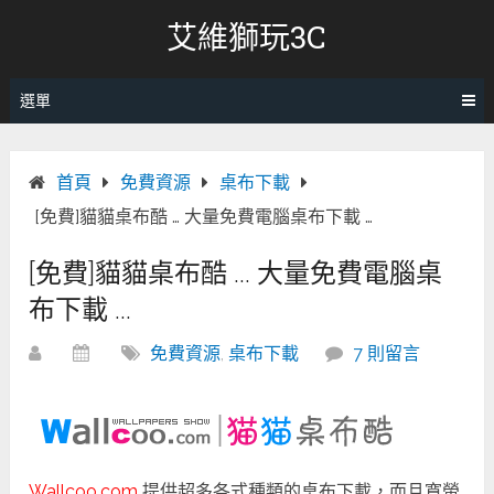
跳
艾維獅玩3C
轉
至
內
選單
容
首頁
免費資源
桌布下載
[免費]貓貓桌布酷 … 大量免費電腦桌布下載 …
[免費]貓貓桌布酷 … 大量免費電腦桌
布下載 …
免費資源
,
桌布下載
7 則留言
Wallcoo.com
提供超多各式種類的桌布下載，而且寬螢