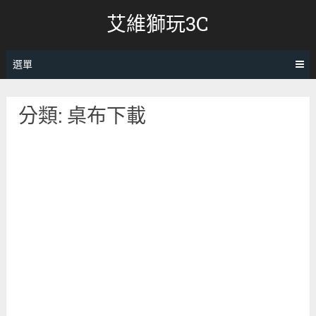
跳
艾維獅玩3C
轉
至
內
選單
容
分類:
桌布下載