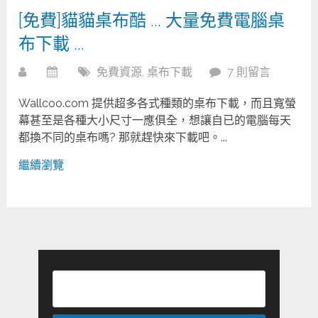
[免費]貓貓桌布酷 … 大量免費電腦桌
布下載 …
免費資源
,
桌布下載
7 則留言
Wallcoo.com 提供超多各式種類的桌布下載，而且寬螢
幕甚至是各種大小尺寸一應俱全，想讓自已的電腦每天
都換不同的桌布嗎? 那就趕快來下載吧。...
繼續瀏覽