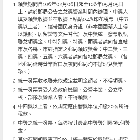
領獎期間自106年02月06日起至106年05月05日
止，請於郵局公告之兌獎營業時間內辦理，中獎人
填妥領獎收據並在收據上粘貼0.4%印花稅票（中五
獎以上者），攜帶國民身分證（非本國國籍人士得
以護照、居留證等文件替代）及中獎統一發票收執
聯兌領獎金。中特別獎、特獎、頭獎者請向各直轄
市及各縣、市經指定之郵局領取獎金；中二獎、三
獎、四獎、五獎、六獎者請向各地郵局兌獎。（各
地郵局延時營業窗口及夜間郵局均不辦理兌獎業
務。）
統一發票收執聯未依規定載明金額者，不得領獎。
統一發票買受人為政府機關、公營事業、公立學
校、部隊及營業人者，不得領獎。
中四獎以上者，依規定應由發獎單位扣繳20﹪所得
稅款。
中獎之統一發票，每張按其最高中獎獎別限領1個獎
金。
其他有關領獎事項均依「統一發票給獎辦法」規定