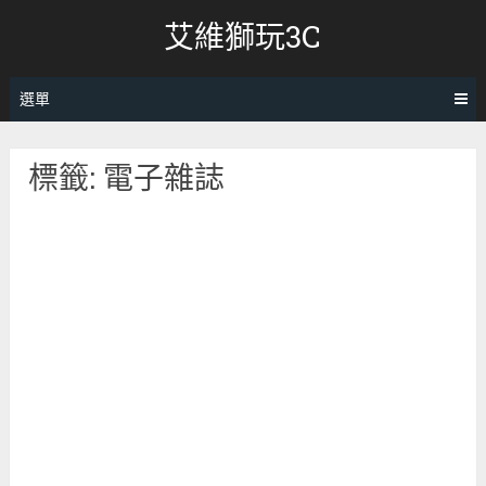
跳
艾維獅玩3C
轉
至
內
選單
容
標籤:
電子雜誌