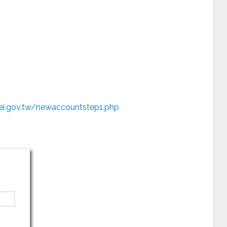
pei.gov.tw/newaccountstep1.php
。