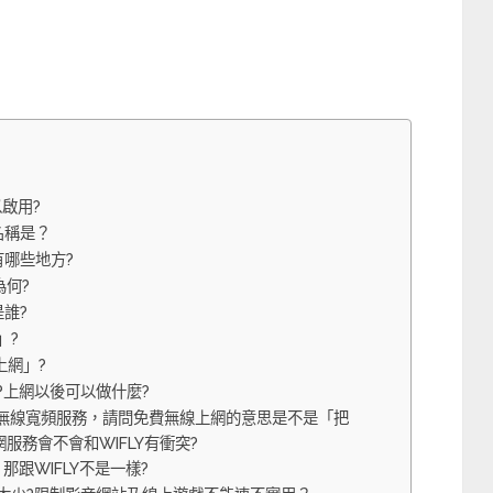
啟用?
名稱是？
哪些地方?
為何?
誰?
」?
上網」?
?上網以後可以做什麼?
費」無線寬頻服務，請問免費無線上網的意思是不是「把
服務會不會和WIFLY有衝突?
那跟WIFLY不是一樣?