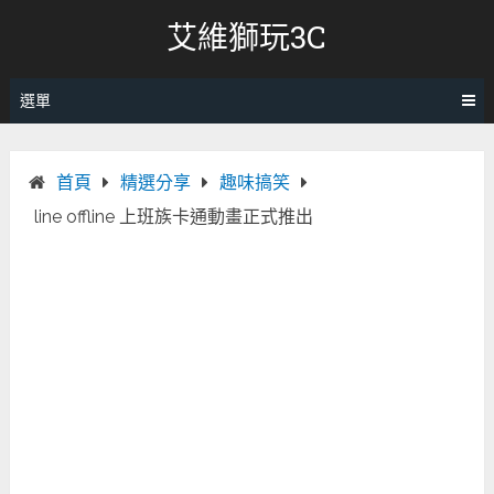
跳
艾維獅玩3C
轉
至
內
選單
容
首頁
精選分享
趣味搞笑
line offline 上班族卡通動畫正式推出