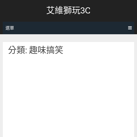
跳
艾維獅玩3C
轉
至
內
選單
容
分類:
趣味搞笑