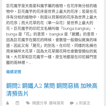
巨花魔芋是天南星科魔芋屬的植物。在花序無分枝的植
物中，巨花魔芋的花序是世界上最大的花序；若是在花
序有分枝的植物中，則是以貝葉棕的花序為世界上最大
的花序；而大花草的花（單一朵花）是世界上最大的
花。巨花魔芋的印尼文名稱叫做「bunga bangkai」，
bunga 是「花」的意思， bangkai 是「屍體」的意思，
因為巨花魔芋在開花的時候，會散發一股類似屍臭的味
道，因此又有「屍花」的別名。在印尼，同樣的名稱也
用來稱呼大花草，因為大花草開花時也會散發類似的氣
味。大花草和巨花魔芋一樣，原生地都是在印尼蘇門答
臘的雨林裡。...
繼續瀏覽
鋼問2 鋼鐵人2 葉問 鋼問惡搞 加映高
清預告片
精選分享
,
趣味搞笑
4 則留言