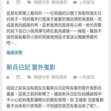
精選分享
,
趣味搞笑
4 則留言
這是在新聞上看到的，一位英國的父親了為取悅過生日
的孩子，特別親手打造孩子最愛的電玩憤怒鳥蛋糕，完
成度真的超高的啊，這老爸真的是很有心啊，他也完整
的拍下自已小孩用彈弓將生氣鳥蛋糕一一摧毀，雖說不
捨但是能看到小孩的笑臉我想這才是該父親最想要的
吧。...
繼續瀏覽
新兵日記 窗外鬼影
精選分享
,
趣味搞笑
0 則留言
話說之前有沒有朋友在看新兵日記時有看到窗外鬼影的
畫面，這是之前的新聞了，據說新兵日記在拍攝過程中
不小心拍到鬼影讓眼尖的網友發現，但 艾維斯 怎麼看都
看不出來有什麼鬼影，不知道您是否有看出來了呢?...