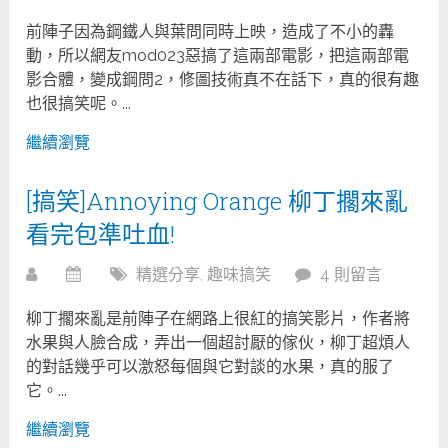
前陣子因為鋼鐵人與葉問同時上映，造成了不小的轟
動，所以網友mod023惡搞了這兩部電影，把這兩部電
影合體，變成鋼問2，修圖技術真不在話下，真的很有趣
也很搞笑呢。...
繼續瀏覽
[搞笑]Annoying Orange 柳丁擱來亂
看完包準吐血!
精選分享
,
趣味搞笑
4 則留言
柳丁擱來亂是前陣子在網路上很紅的搞笑影片，作者將
水果與人臉合成，弄出一個超討厭的傢伙，柳丁超煩人
的對話幾乎可以激怒每個與它對談的水果，真的服了
它。...
繼續瀏覽