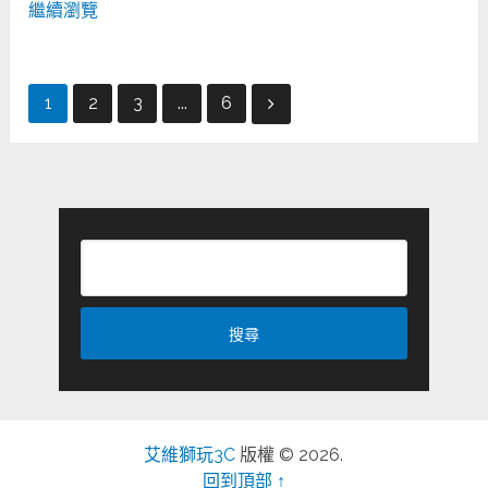
繼續瀏覽
文
1
2
3
...
6
章
分
頁
艾維獅玩3C
版權 © 2026.
回到頂部 ↑