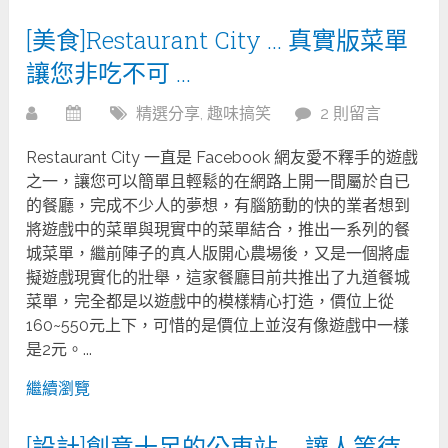
[美食]Restaurant City … 真實版菜單
讓您非吃不可 …
精選分享
,
趣味搞笑
2 則留言
Restaurant City 一直是 Facebook 網友愛不釋手的遊戲
之一，讓您可以簡單且輕鬆的在網路上開一間屬於自已
的餐廳，完成不少人的夢想，有腦筋動的快的業者想到
將遊戲中的菜單與現實中的菜單結合，推出一系列的餐
城菜單，繼前陣子的真人版開心農場後，又是一個將虛
擬遊戲現實化的壯舉，這家餐廳目前共推出了九道餐城
菜單，完全都是以遊戲中的模樣精心打造，價位上從
160~550元上下，可惜的是價位上並沒有像遊戲中一樣
是2元。...
繼續瀏覽
[設計]創意十足的公車站 … 讓人等待