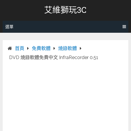
跳
艾維獅玩3C
轉
至
內
選單
容
首頁
免費軟體
燒錄軟體
DVD 燒錄軟體免費中文 InfraRecorder 0.51