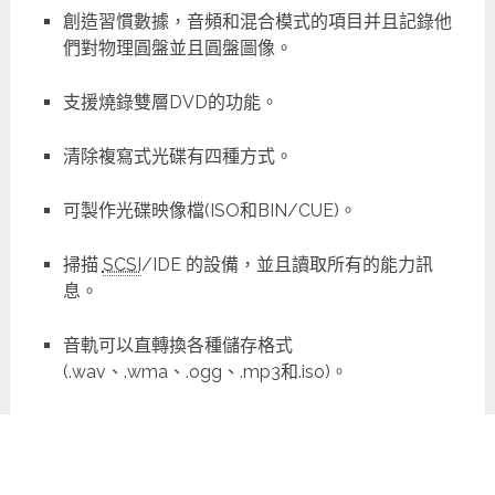
創造習慣數據，音頻和混合模式的項目并且記錄他
們對物理圓盤並且圓盤圖像。
支援燒錄雙層DVD的功能。
清除複寫式光碟有四種方式。
可製作光碟映像檔(ISO和BIN/CUE)。
掃描
SCSI
/IDE 的設備，並且讀取所有的能力訊
息。
音軌可以直轉換各種儲存格式
(.wav、.wma、.ogg、.mp3和.iso)。