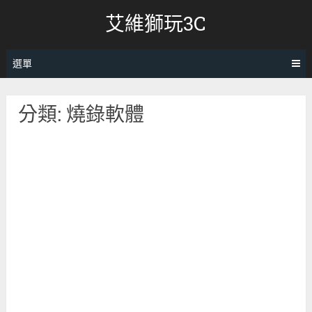
跳
艾維獅玩3C
轉
至
內
選單
容
分類:
燒錄軟體