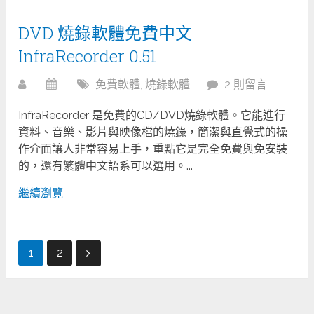
DVD 燒錄軟體免費中文
InfraRecorder 0.51
免費軟體
,
燒錄軟體
2 則留言
InfraRecorder 是免費的CD/DVD燒錄軟體。它能進行
資料、音樂、影片與映像檔的燒錄，簡潔與直覺式的操
作介面讓人非常容易上手，重點它是完全免費與免安裝
的，還有繁體中文語系可以選用。...
繼續瀏覽
文
1
2
章
分