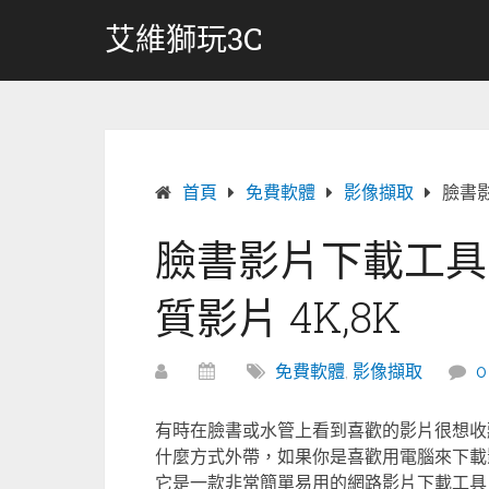
跳
艾維獅玩3C
轉
至
內
容
首頁
免費軟體
影像擷取
臉書影
臉書影片下載工具 
質影片 4K,8K
免費軟體
,
影像擷取
有時在臉書或水管上看到喜歡的影片很想收
什麼方式外帶，如果你是喜歡用電腦來下載影
它是一款非常簡單易用的網路影片下載工具