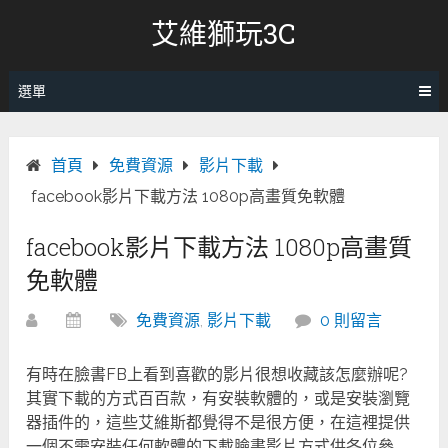
跳
艾維獅玩3C
轉
至
內
選單
容
首頁
免費資源
影片下載
facebook影片下載方法 1080p高畫質免軟體
facebook影片下載方法 1080p高畫質
免軟體
免費資源
,
影片下載
0 則留言
有時在臉書FB上看到喜歡的影片很想收藏該怎麼辦呢?
其實下載的方式百百款，有安裝軟體的，或是安裝瀏覽
器插件的，這些艾維斯都覺得不是很方便，在這裡提供
一個不需安裝任何軟體的下載臉書影片方式供各位參