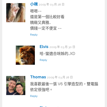
小咪
2009 年 03 月 28 日
嗯嗯~~
還是第一個比較好看
精緻又典雅…
價錢一定不便宜 ~~
Reply
Elvis
2009 年 03 月 30 日
哈~蠻適合咪姊的…XD
Reply
Thomas
2009 年 03 月 28 日
我喜歡最後一張 V6 引擎造型的，雙電腦
依定很強吧。
Reply