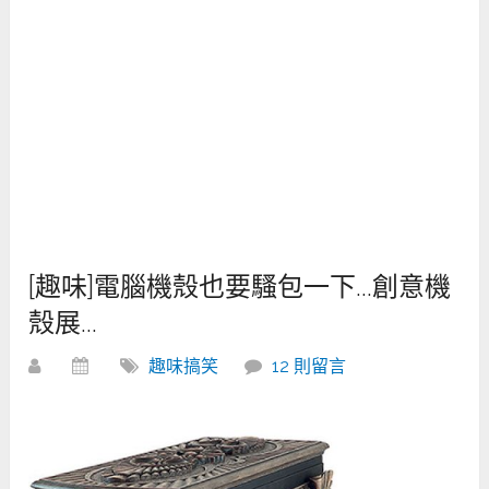
[趣味]電腦機殼也要騷包一下…創意機
殼展…
趣味搞笑
12 則留言