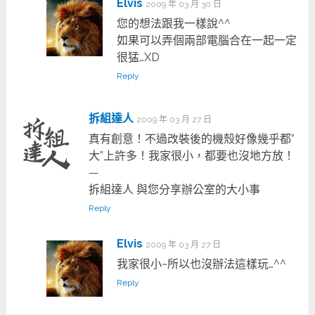
Elvis
2009 年 03 月 30 日
您的想法跟我一樣說^^
如果可以弄個兩部電腦合在一起一定
很猛…XD
Reply
拆組達人
2009 年 03 月 27 日
真有創意！不過改裝後的機殼好像幾乎都”
大”上許多！我家很小，都要也沒地方放！
—
拆組達人 與您分享辦公室的大小事
Reply
Elvis
2009 年 03 月 27 日
我家很小~所以也沒辦法這樣玩…^^
Reply