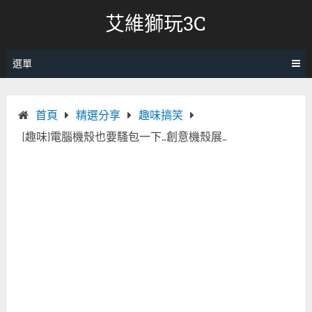
跳
艾維獅玩3C
轉
至
內
選單
容
首頁
精選分享
趣味搞笑
[趣味]電腦機殼也要騷包一下…創意機殼展…