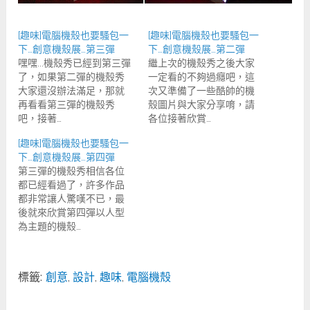
[趣味]電腦機殼也要騷包一
[趣味]電腦機殼也要騷包一
下…創意機殼展…第三彈
下…創意機殼展…第二彈
嘿嘿...機殼秀已經到第三彈
繼上次的機殼秀之後大家
了，如果第二彈的機殼秀
一定看的不夠過癮吧，這
大家還沒辦法滿足，那就
次又準備了一些酷帥的機
再看看第三彈的機殼秀
殼圖片與大家分享唷，請
吧，接著…
各位接著欣賞…
[趣味]電腦機殼也要騷包一
下…創意機殼展…第四彈
第三彈的機殼秀相信各位
都已經看過了，許多作品
都非常讓人驚嘆不已，最
後就來欣賞第四彈以人型
為主題的機殼…
標籤:
創意
,
設計
,
趣味
,
電腦機殼