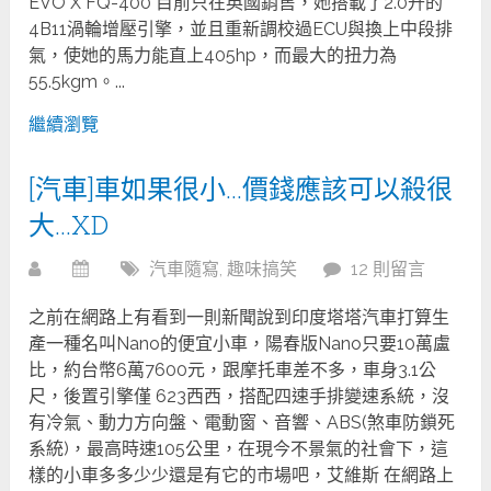
EVO X FQ-400 目前只在英國銷售，她搭載了2.0升的
4B11渦輪增壓引擎，並且重新調校過ECU與換上中段排
氣，使她的馬力能直上405hp，而最大的扭力為
55.5kgm。...
繼續瀏覽
[汽車]車如果很小…價錢應該可以殺很
大…XD
汽車隨寫
,
趣味搞笑
12 則留言
之前在網路上有看到一則新聞說到印度塔塔汽車打算生
產一種名叫Nano的便宜小車，陽春版Nano只要10萬盧
比，約台幣6萬7600元，跟摩托車差不多，車身3.1公
尺，後置引擎僅 623西西，搭配四速手排變速系統，沒
有冷氣、動力方向盤、電動窗、音響、ABS(煞車防鎖死
系統)，最高時速105公里，在現今不景氣的社會下，這
樣的小車多多少少還是有它的市場吧，艾維斯 在網路上