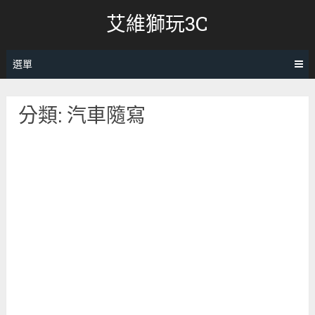
跳
艾維獅玩3C
轉
至
內
選單
容
分類:
汽車隨寫