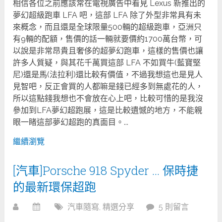
相信各位之前應該常在電視廣告中看見 Lexus 新推出的
夢幻超級跑車 LFA 吧，這部 LFA 除了外型非常具有未
來概念，而且還是全球限量500輛的超級跑車，亞洲只
有9輛的配額，售價的話一輛就要價約1700萬台幣，可
以說是非常昂貴且奢侈的超夢幻跑車，這樣的售價也讓
許多人質疑，與其花千萬買這部 LFA 不如買牛(藍寶堅
尼)還是馬(法拉利)還比較有價值，不過我想這也是見人
見智吧，反正會買的人都嘛是錢已經多到無處花的人，
所以這點錢我想也不會放在心上吧，比較可惜的是我沒
參加到LFA夢幻超跑展，這是比較遺憾的地方，不能親
眼一睹這部夢幻超跑的真面目。...
繼續瀏覽
[汽車]Porsche 918 Spyder … 保時捷
的最新環保超跑
汽車隨寫
,
精選分享
5 則留言