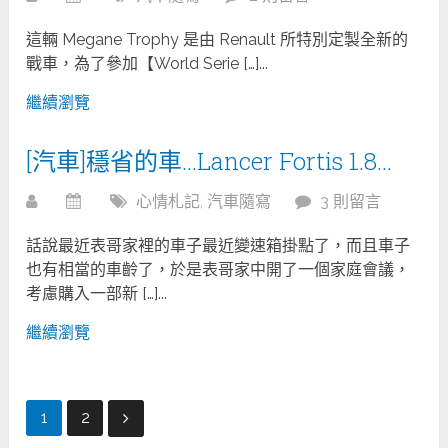
這輛 Megane Trophy 是由 Renault 所特別定製全新的
戰車，為了參加【World Serie […]...
繼續瀏覽
[汽車]穩省的車…Lancer Fortis 1.8…
心情札記
,
汽車隨寫
3 則留言
話說最近表哥家裡的車子最近變速箱掛點了，而且車子
也有相當的車齡了，於是表哥家中開了一個家庭會議，
考慮購入一部新 […]...
繼續瀏覽
文
1
2
章