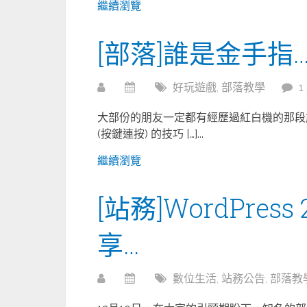
繼續瀏覽
[部落]誰是金手指
好玩遊戲
,
部落教學
1
大部份的朋友一定都有經歷過紅白機的那段
(按鍵連按) 的技巧 […]...
繼續瀏覽
[站務]WordPres
享…
數位生活
,
站務公告
,
部落教