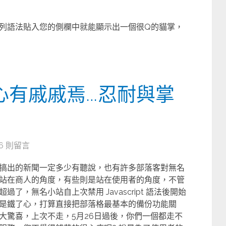
列語法貼入您的側欄中就能顯示出一個很Q的貓掌，
之心有戚戚焉…忍耐與掌
6 則留言
搞出的新聞一定多少有聽說，也有許多部落客對無名
站在商人的角度，有些則是站在使用者的角度，不管
，無名小站自上次禁用 Javascript 語法後開始
是鐵了心，打算直接把部落格最基本的備份功能關
大驚喜，上次不走，5月26日過後，你們一個都走不