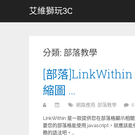
跳
艾維獅玩3C
轉
至
內
容
分類:
部落教學
[部落]LinkWit
縮圖 …
網路應用
,
部落教學
LinkWithin 是一款提供您在部落格
要您的部落格能使用 javascript，就應該能
務的語法吧。...