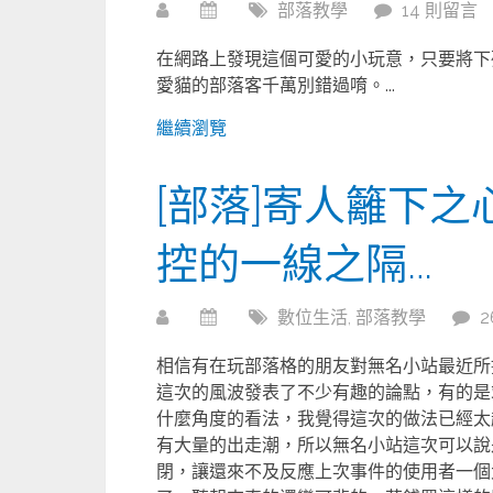
部落教學
14 則留言
在網路上發現這個可愛的小玩意，只要將下
愛貓的部落客千萬別錯過唷。...
繼續瀏覽
[部落]寄人籬下
控的一線之隔…
數位生活
,
部落教學
2
相信有在玩部落格的朋友對無名小站最近所
這次的風波發表了不少有趣的論點，有的是
什麼角度的看法，我覺得這次的做法已經太超過了
有大量的出走潮，所以無名小站這次可以說
閉，讓還來不及反應上次事件的使用者一個