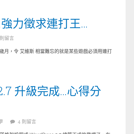
…強力徵求連打王…
 則留言
歲月，令 艾維斯 相當難忘的就是某些遊戲必須用連打
s 2.7 升級完成…心得分
學
4 則留言