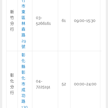
竹
市
新
東
竹
區
03-
61
09:00~15:30
○
分
林
5266161
行
森
路
29
號
彰
化
縣
彰
彰
化
化
04-
市
52
00:00~24:00
○
分
7225191
成
行
功
路
130