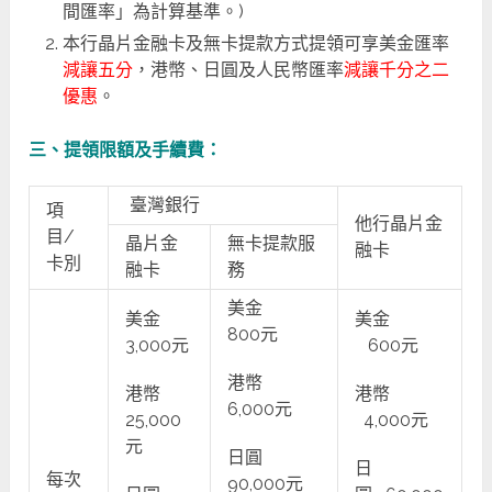
間匯率」為計算基準。)
本行晶片金融卡及無卡提款方式提領可享美金匯率
減讓五分
，港幣、日圓及人民幣匯率
減讓千分之二
優惠
。
三、提領限額及手續費：
臺灣銀行
項
他行晶片金
目/
晶片金
無卡提款服
融卡
卡別
融卡
務
美金
美金
美金
800元
3,000元
600元
港幣
港幣
港幣
6,000元
25,000
4,000元
元
日圓
日
每次
90,000元