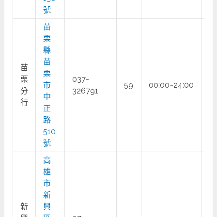
號
苗
栗
縣
苗
苗
栗
栗
037-
市
59
00:00~24:00
○
分
326791
中
行
正
路
510
號
高
雄
市
新
新
興