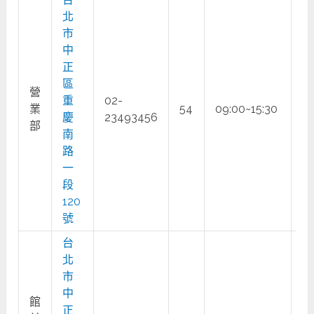
北
市
中
正
區
營
重
02-
業
54
09:00~15:30
○
慶
23493456
部
南
路
一
段
120
號
台
北
市
中
館
正