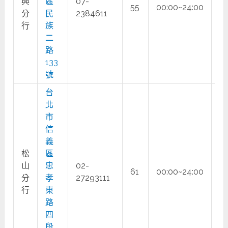
興
區
07-
55
00:00~24:00
○
分
民
2384611
行
族
二
路
133
號
台
北
市
信
義
松
區
山
忠
02-
61
00:00~24:00
○
分
孝
27293111
行
東
路
四
段