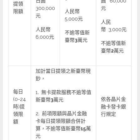
日圓
圓 60,000
提領
300,000
元
限額
人民幣
元
5,000元
人民
人民幣
幣 3,000元
不逾等值新
6,000元
臺幣
3
萬元
不逾等值新
臺幣
2
萬元
加計當日提領之新臺幣現
鈔，
每日
1. 無卡提款服務不逾等值
(0-24
依各晶片金
新臺幣
3
萬元
時)提
融卡發卡銀
2. 前項限額與晶片金融
領限
行規定
卡每日提領限額合併計
額
算，不逾等值新臺幣
15
萬
元