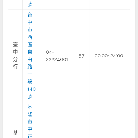
號
台
中
市
西
臺
區
中
自
04-
57
00:00~24:00
○
分
由
22224001
行
路
一
段
140
號
基
隆
市
中
基
正