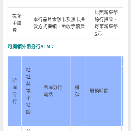
比照新臺幣
提領
本行晶片金融卡及無卡提
跨行提款，
手續
款方式提領，免收手續費
每筆新臺幣
費
5
元
可提領外幣分行ATM：
功
地
址
所
與
屬
所屬分行
機
電
服務時間
提
分
電話
號
子
款
行
地
圖
台