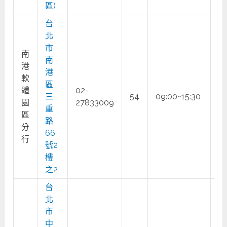
區)
台
北
市
南
南
港
港
軟
區
體
02-
三
54
09:00~15:30
○
園
27833009
重
區
路
分
66
行
號2
樓
之2
台
北
市
中