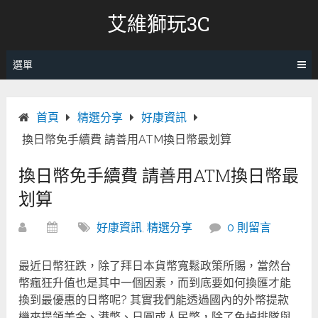
跳
艾維獅玩3C
轉
至
內
選單
容
首頁
精選分享
好康資訊
換日幣免手續費 請善用ATM換日幣最划算
換日幣免手續費 請善用ATM換日幣最
划算
好康資訊
,
精選分享
0 則留言
最近日幣狂跌，除了拜日本貨幣寬鬆政策所賜，當然台
幣瘋狂升值也是其中一個因素，而到底要如何換匯才能
換到最優惠的日幣呢? 其實我們能透過國內的外幣提款
機來提領美金、港幣、日圓或人民幣，除了免掉排隊與