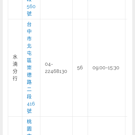
560
號
台
中
市
北
屯
水
區
湳
04-
崇
56
09:00~15:30
○
分
22468130
德
行
路
二
段
416
號
桃
園