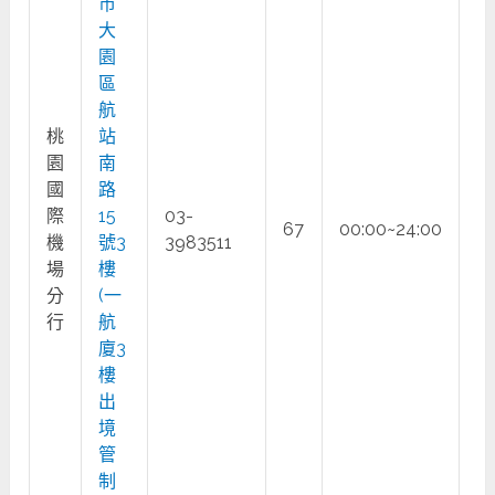
市
大
園
區
航
桃
站
園
南
國
路
際
15
03-
67
00:00~24:00
○
機
號3
3983511
場
樓
分
(一
行
航
廈3
樓
出
境
管
制