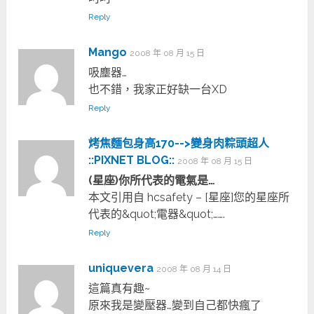
Reply
Mango
2008 年 08 月 15 日
吸塵器…
也不錯，我家正好缺一台XD
Reply
烤焦麵包身高170-->變身肉粽頭超人
::PIXNET BLOG::
2008 年 08 月 15 日
(星座)你所代表的電氣是…
本文引用自 hcsafety – [星座]您的星座所
代表的&quot;電器&quot;…….
Reply
uniquevera
2008 年 08 月 14 日
這篇真有趣~
原來我是變壓器…變到自己都快瘋了