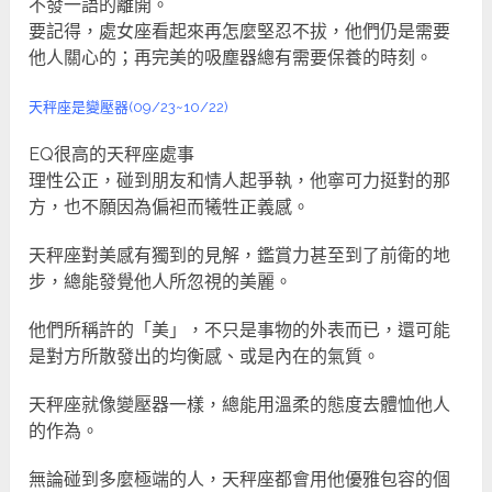
不發一語的離開。
要記得，處女座看起來再怎麼堅忍不拔，他們仍是需要
他人關心的；再完美的吸塵器總有需要保養的時刻。
天秤座是變壓器(09/23~10/22)
EQ很高的天秤座處事
理性公正，碰到朋友和情人起爭執，他寧可力挺對的那
方，也不願因為偏袒而犧牲正義感。
天秤座對美感有獨到的見解，鑑賞力甚至到了前衛的地
步，總能發覺他人所忽視的美麗。
他們所稱許的「美」，不只是事物的外表而已，還可能
是對方所散發出的均衡感、或是內在的氣質。
天秤座就像變壓器一樣，總能用溫柔的態度去體恤他人
的作為。
無論碰到多麼極端的人，天秤座都會用他優雅包容的個