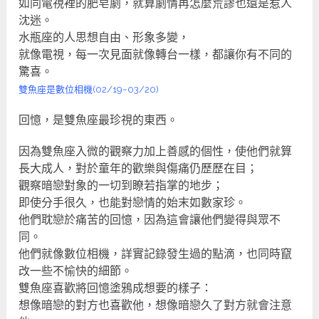
如同電視裡的肥皂劇，就算劇情再怎麼荒謬也還是惹人
沈迷。
水瓶座的人思想自由、形象多變，
就像電視，每一次見面就像轉台一樣，都讓你有不同的
驚喜。
雙魚座是數位相機(02/19~03/20)
回憶，是雙魚座最珍視的東西。
因為雙魚座入微的觀察力加上善感的個性，使他們就算
長大成人，對於童年的歡樂與傷痛仍歷歷在目；
觀察暗戀對象的一切到瞭若指掌的地步；
即使分手很久，也能對戀情的始末如數家珍。
他們耽戀於痛苦的回憶，因為這會讓他們變得與眾不
同。
他們就像數位相機，詳實記錄發生過的點滴，也同時竄
改一些不愉快的細節。
雙魚座喜歡將回憶塗鴉成想要的樣子：
想像暗戀的對方也喜歡他，想像暗戀久了對方就會注意