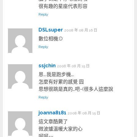
很有趣的星座代表形容
Reply
DSLsuper
2008 年 08 月 16 日
數位相機:D
Reply
ssjchin
2008 年 08 月 15 日
恩….我是跑步機….
怎麼有好累的感覺 囧
思想很跳是真的…吧~(很多人這麼說
Reply
joanna8181
2008 年 08 月 15 日
這文章酷斃了
微波爐溫暖大家的心
呵呵~~