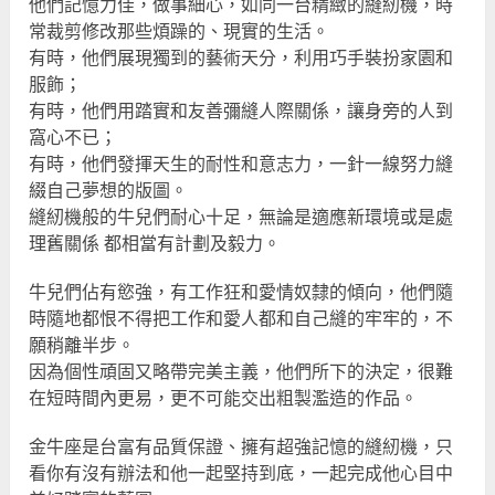
他們記憶力佳，做事細心，如同一台精緻的縫紉機，時
常裁剪修改那些煩躁的、現實的生活。
有時，他們展現獨到的藝術天分，利用巧手裝扮家園和
服飾；
有時，他們用踏實和友善彌縫人際關係，讓身旁的人到
窩心不已；
有時，他們發揮天生的耐性和意志力，一針一線努力縫
綴自己夢想的版圖。
縫紉機般的牛兒們耐心十足，無論是適應新環境或是處
理舊關係 都相當有計劃及毅力。
牛兒們佔有慾強，有工作狂和愛情奴隸的傾向，他們隨
時隨地都恨不得把工作和愛人都和自己縫的牢牢的，不
願稍離半步。
因為個性頑固又略帶完美主義，他們所下的決定，很難
在短時間內更易，更不可能交出粗製濫造的作品。
金牛座是台富有品質保證、擁有超強記憶的縫紉機，只
看你有沒有辦法和他一起堅持到底，一起完成他心目中