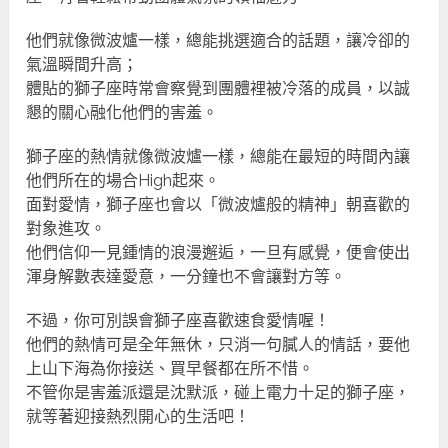
他們就像微波爐一樣，總能挑選適合的話題，讓冷卻的
氣溫瞬間升高；
體貼的獅子座時常會察覺到團體裡被冷落的成員，以誠
懇的關心融化他們的害羞。
獅子座的熱情就像微波爐一樣，總能在最短的時間內讓
他們所在的場合High起來。
面對愛情，獅子座也會以「微波爐般的精神」朝喜歡的
對象進攻。
他們信仰一見鍾情的浪漫邂逅，一旦有感覺，便會使出
渾身解數表達愛意，一分鐘也不會讓對方等。
不過，你可別誤會獅子座喜歡速食愛情喔！
他們的熱情可是全年無休，只消一句膩人的情話，要他
上山下海為你接送、買早餐都在所不惜。
不管你是害羞派還是沈默派，碰上電力十足的獅子座，
就等著迎接熱烈開心的生活吧！