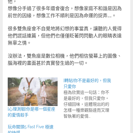
他，
想像分手過了很多年還會復合，想像家庭不和諧是因為
前世的因緣，想像工作不順利是因為命運的捉弄……。
很多雙魚座會不自覺地將幻想的事當真，讓聽的人覺得
他們謊話連篇，但他們也僅僅眨著閃閃動人的眼睛表達
無辜之情。
沒辦法，雙魚座是數位相機，他們相信螢幕上的圖像、
腦海裡的畫面甚於真實發生過的一切。
[轉貼]你不是最好的，但我
只愛你
極為欣賞這一句話：你不
是最好的，但我只愛你。
仔細回味，這體現出的的
[心理測驗]你是哪一個星座
怎樣一種樂觀豁達而又理
的愛情殺手
智執著的愛情…
玩命關頭5 Fast Five 極速
的快感