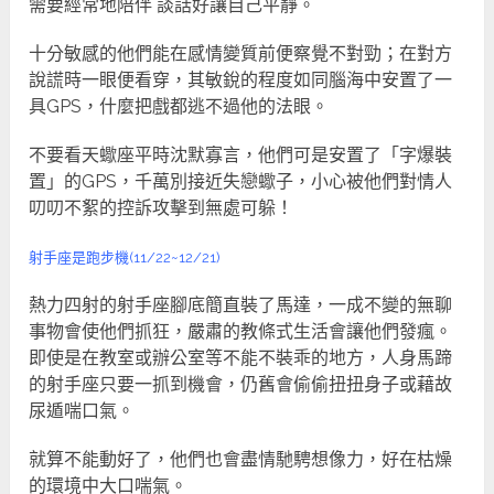
需要經常地陪伴 談話好讓自己平靜。
十分敏感的他們能在感情變質前便察覺不對勁；在對方
說謊時一眼便看穿，其敏銳的程度如同腦海中安置了一
具GPS，什麼把戲都逃不過他的法眼。
不要看天蠍座平時沈默寡言，他們可是安置了「字爆裝
置」的GPS，千萬別接近失戀蠍子，小心被他們對情人
叨叨不絮的控訴攻擊到無處可躲！
射手座是跑步機(11/22~12/21)
熱力四射的射手座腳底簡直裝了馬達，一成不變的無聊
事物會使他們抓狂，嚴肅的教條式生活會讓他們發瘋。
即使是在教室或辦公室等不能不裝乖的地方，人身馬蹄
的射手座只要一抓到機會，仍舊會偷偷扭扭身子或藉故
尿遁喘口氣。
就算不能動好了，他們也會盡情馳騁想像力，好在枯燥
的環境中大口喘氣。