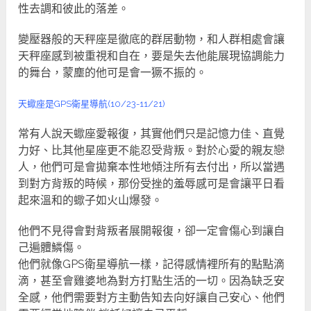
性去調和彼此的落差。
變壓器般的天秤座是徹底的群居動物，和人群相處會讓
天秤座感到被重視和自在，要是失去他能展現協調能力
的舞台，蒙塵的他可是會一獗不振的。
天蠍座是GPS衛星導航(10/23-11/21)
常有人說天蠍座愛報復，其實他們只是記憶力佳、直覺
力好、比其他星座更不能忍受背叛。對於心愛的親友戀
人，他們可是會拋棄本性地傾注所有去付出，所以當遇
到對方背叛的時候，那份受挫的羞辱感可是會讓平日看
起來溫和的蠍子如火山爆發。
他們不見得會對背叛者展開報復，卻一定會傷心到讓自
己遍體鱗傷。
他們就像GPS衛星導航一樣，記得感情裡所有的點點滴
滴，甚至會雞婆地為對方打點生活的一切。因為缺乏安
全感，他們需要對方主動告知去向好讓自己安心、他們