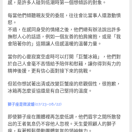
感，是許多人碰到低潮時第一個想傾訴的對象。
每當他們傾聽親友受的委屈，往往會比當事人還激動憤
怒。
不過，在感同身受的情緒之後，他們總有辦法說出許多
撫慰人心的話語，例如一個友善的拍肩擁抱，或是「我
會陪著你的」這類讓人倍感溫暖的溫馨力量。
當你的心靈寂寞空虛時可以打開「巨蟹冰箱」，他們對
於自己人會毫不吝惜給予陪伴和慰藉，讓你得到有力的
精神後援，更有信心面對接下來的挑戰。
但若你想試著出清或改變巨蟹座的悲觀個性，很抱歉，
冰箱再怎麼妥協還是有自己堅持的溫度。
獅子座是微波爐(07/23~08/22)
即使獅子座在團體裡再怎麼低調，他們眉宇之間所散發
出的王者氣息仍不容他人忽視。天生愛照顧人的獅子
座，有著輕鬆帶動團體氣氛的領袖魅力。