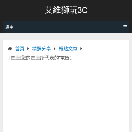
跳
艾維獅玩3C
轉
至
內
選單
容
首頁
精選分享
轉貼文章
[星座]您的星座所代表的"電器"…