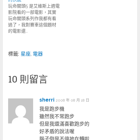
玩命關頭5 是艾維斯上週電
影院看的一部電影，其實
玩命關頭系列作我都有看
過了，我對賽車這個題材
的電影還…
標籤:
星座
,
電器
10 則留言
sherri
2008 年 08 月 18 日
我是跑步機
雖然我不常跑步
但是我還滿喜歡跑步的
好矛盾的說法喔
腦子倒是不停地在轉啦