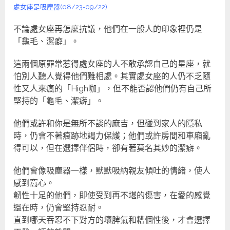
處女座是吸塵器(08/23-09/22)
不論處女座再怎麼抗議，他們在一般人的印象裡仍是
「龜毛、潔癖」。
這兩個原罪常惹得處女座的人不敢承認自己的星座，就
怕別人聽人覺得他們難相處。其實處女座的人仍不乏隨
性又人來瘋的「High咖」，但不能否認他們仍有自己所
堅持的「龜毛、潔癖」。
他們或許和你是無所不談的麻吉，但碰到家人的隱私
時，仍會不著痕跡地竭力保護；他們或許房間和車廂亂
得可以，但在選擇伴侶時，卻有著莫名其妙的潔癖。
他們會像吸塵器一樣，默默吸納親友傾吐的情緒，使人
感到窩心。
韌性十足的他們，即使受到再不堪的傷害，在愛的感覺
還在時，仍會堅持忍耐。
直到哪天吞忍不下對方的壞脾氣和糟個性後，才會選擇