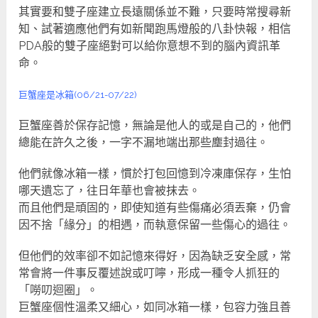
其實要和雙子座建立長遠關係並不難，只要時常搜尋新
知、試著適應他們有如新聞跑馬燈般的八卦快報，相信
PDA般的雙子座絕對可以給你意想不到的腦內資訊革
命。
巨蟹座是冰箱(06/21-07/22)
巨蟹座善於保存記憶，無論是他人的或是自己的，他們
總能在許久之後，一字不漏地端出那些塵封過往。
他們就像冰箱一樣，慣於打包回憶到冷凍庫保存，生怕
哪天遺忘了，往日年華也會被抹去。
而且他們是頑固的，即使知道有些傷痛必須丟棄，仍會
因不捨「緣分」的相遇，而執意保留一些傷心的過往。
但他們的效率卻不如記憶來得好，因為缺乏安全感，常
常會將一件事反覆述說或叮嚀，形成一種令人抓狂的
「嘮叨迴圈」。
巨蟹座個性溫柔又細心，如同冰箱一樣，包容力強且善