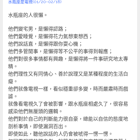
水瓶座是電視(01/20~02/18)
水瓶座的人很懶。
他們變宅男，是懶得認路；
他們愛睡覺，是懶得花力氣想東想西；
他們說話直，是懶得跟你耍心機；
他們多管閒事，是懶得等不公平的事得到報應；
他們對很多事情都有興趣，是懶得將一件事研究地太專
精。
他們理性又有同情心、善於說理又是某種程度的生活白
癡。
他們就像電視一樣，看似穩重卻多變，時而嚴肅時而戲
謔。
就像看電視久了會被影響，跟水瓶座相處久了，很容易
感染他們無厘頭的邏輯。
他們對於自己的判斷能力很自豪，總能以自信的態度地
剖析事情，即使漏洞百出。
即使如此，聽他說話的人仍會被唬得一愣一愣。