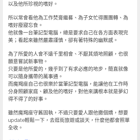
以及他所珍視的嗜好。
所以常會看他為工作焚膏繼晷、為子女忙得團團轉、為
嗜好廢寢忘食。
他就像一台筆記型電腦，總是要求自己在各方面表現完
美；看起來雖然嚴肅謹慎，卻有著特殊的幽默感。
為了所愛的人會不遠千里相會、不厭其煩地照顧，也很
願意嘗試新事物。
只要是他所愛的，幾乎到了有求必應的地步，簡直就像
可以隨身攜帶的萬事通。
而魔羯座自己也很樂於當筆記型電腦，能讓他在工作時
分身照顧家庭、顧及他的嗜好，對他來講根本就是夢幻
得不得了的好事。
雖然魔羯座守舊固執，不過只要愛人跟他撒個嬌，想要
update輕鬆一下，去逛街旅遊或談天，什麼他都會照單
全收。