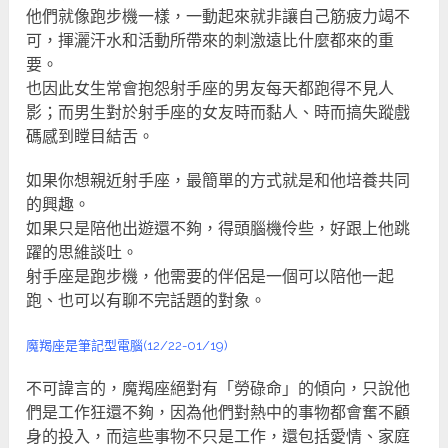
他們就像跑步機一樣，一動起來就非讓自己筋疲力竭不
可，揮灑汗水和活動所帶來的刺激遠比什麼都來的重
要。
也因此女生常會抱怨射手座的男友每天都跑得不見人
影；而男生對於射手座的女友時而黏人、時而搞失蹤戲
碼感到瞠目結舌。
如果你想親近射手座，最簡單的方式就是和他培養共同
的興趣。
如果只是陪他出遊還不夠，得頭腦機伶些，好跟上他跳
躍的思維談吐。
射手座是跑步機，他需要的伴侶是一個可以陪他一起
跑、也可以有聊不完話題的對象。
魔羯座是筆記型電腦(12/22-01/19)
不可諱言的，魔羯座絕對有「勞碌命」的傾向，只說他
們是工作狂還不夠，因為他們對熱中的事物都會奮不顧
身的投入，而這些事物不只是工作，還包括愛情、家庭