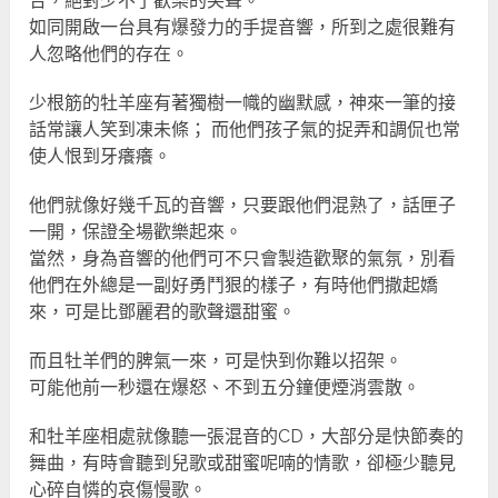
合，絕對少不了歡樂的笑聲。
如同開啟一台具有爆發力的手提音響，所到之處很難有
人忽略他們的存在。
少根筋的牡羊座有著獨樹一幟的幽默感，神來一筆的接
話常讓人笑到凍未條； 而他們孩子氣的捉弄和調侃也常
使人恨到牙癢癢。
他們就像好幾千瓦的音響，只要跟他們混熟了，話匣子
一開，保證全場歡樂起來。
當然，身為音響的他們可不只會製造歡聚的氣氛，別看
他們在外總是一副好勇鬥狠的樣子，有時他們撒起嬌
來，可是比鄧麗君的歌聲還甜蜜。
而且牡羊們的脾氣一來，可是快到你難以招架。
可能他前一秒還在爆怒、不到五分鐘便煙消雲散。
和牡羊座相處就像聽一張混音的CD，大部分是快節奏的
舞曲，有時會聽到兒歌或甜蜜呢喃的情歌，卻極少聽見
心碎自憐的哀傷慢歌。