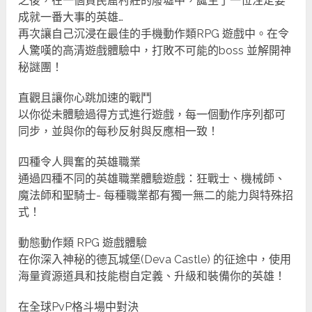
之後，在一個貧民窟村莊的廢墟中，誕生了一位注定要
成就一番大事的英雄…
再次讓自己沉浸在最佳的手機動作類RPG 遊戲中。在令
人驚嘆的高清遊戲體驗中，打敗不可能的boss 並解開神
秘謎團！
直觀且讓你心跳加速的戰鬥
以你從未體驗過得方式進行遊戲，每一個動作序列都可
同步，並與你的每秒反射與反應相一致！
四種令人興奮的英雄職業
通過四種不同的英雄職業體驗遊戲：狂戰士、機械師、
魔法師和聖騎士- 每種職業都有獨一無二的能力與特殊招
式！
動態動作類 RPG 遊戲體驗
在你深入神秘的德瓦城堡(Deva Castle) 的征途中，使用
海量資源道具和技能樹自定義、升級和裝備你的英雄！
在全球PvP格斗場中對決