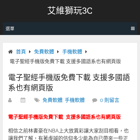
跳
艾維獅玩3C
轉
至
內
選單
容
首頁
免費軟體
手機軟體
電子聖經手機版免費下載 支援多國語系也有網頁版
電子聖經手機版免費下載 支援多國語
系也有網頁版
免費軟體
,
手機軟體
0 則留言
電子聖經手機版免費下載 支援多國語系也有網頁版
相信之前林書豪在NBA上大放異彩讓大家刮目相看，也
讓我們了解，有著虔誠的信仰多少能為自已帶來一些正