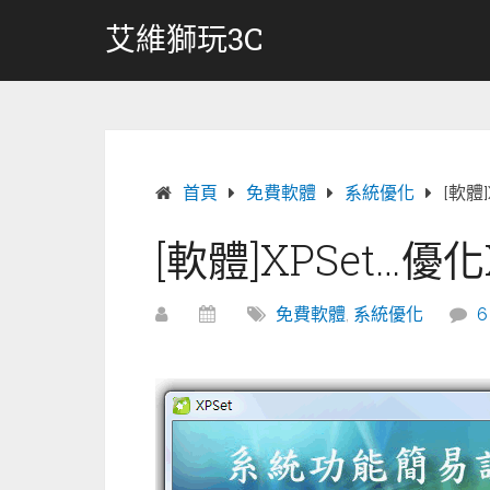
跳
艾維獅玩3C
轉
至
內
容
首頁
免費軟體
系統優化
[軟體
[軟體]XPSet…
免費軟體
,
系統優化