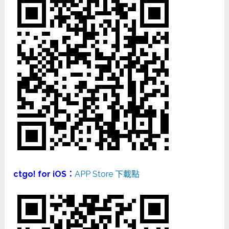
ctgo! for iOS：
APP Store 下載點