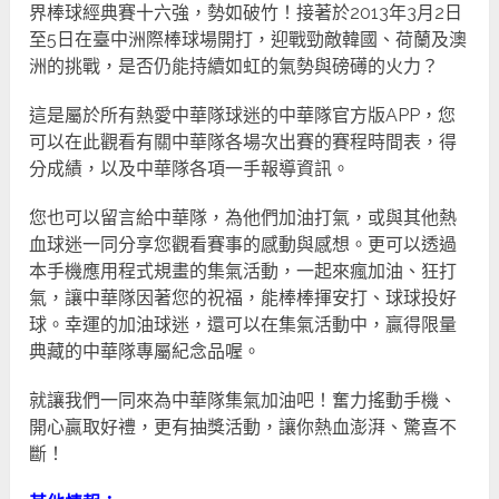
界棒球經典賽十六強，勢如破竹！接著於2013年3月2日
至5日在臺中洲際棒球場開打，迎戰勁敵韓國、荷蘭及澳
洲的挑戰，是否仍能持續如虹的氣勢與磅礡的火力？
這是屬於所有熱愛中華隊球迷的中華隊官方版APP，您
可以在此觀看有關中華隊各場次出賽的賽程時間表，得
分成績，以及中華隊各項一手報導資訊。
您也可以留言給中華隊，為他們加油打氣，或與其他熱
血球迷一同分享您觀看賽事的感動與感想。更可以透過
本手機應用程式規畫的集氣活動，一起來瘋加油、狂打
氣，讓中華隊因著您的祝福，能棒棒揮安打、球球投好
球。幸運的加油球迷，還可以在集氣活動中，贏得限量
典藏的中華隊專屬紀念品喔。
就讓我們一同來為中華隊集氣加油吧！奮力搖動手機、
開心贏取好禮，更有抽獎活動，讓你熱血澎湃、驚喜不
斷！