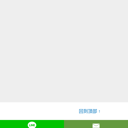
回到頂部 ↑