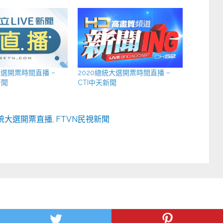
大選開票時間直播 –
2020總統大選開票時間直播 –
新聞
CTI中天新聞
總統大選開票直播
,
FTVN民視新聞