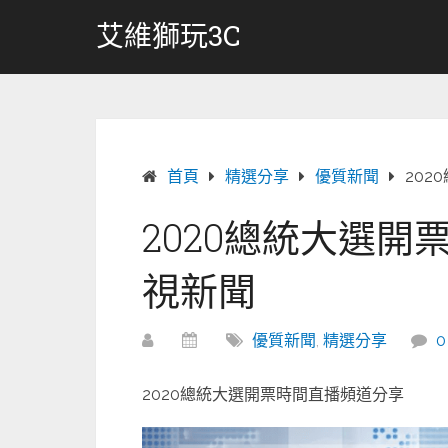
跳
艾維獅玩3C
轉
至
內
容
首頁
精選分享
優質新聞
202
2020總統大選開票
視新聞
優質新聞
,
精選分享
2020總統大選開票時間直播頻道分享