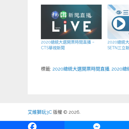
2020總統大選開票時間直播 –
2020總統
CTS華視新聞
SETN三立
標籤:
2020總統大選開票時間直播
,
2020
艾維獅玩3C
版權 © 2026.