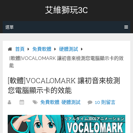
跳
艾維獅玩3C
轉
至
內
選單
容
首頁
免費軟體
硬體測試
[軟體]VOCALOMARK 讓初音來檢測您電腦顯示卡的效
能
[軟體]VOCALOMARK 讓初音來檢測
您電腦顯示卡的效能
免費軟體
,
硬體測試
10 則留言