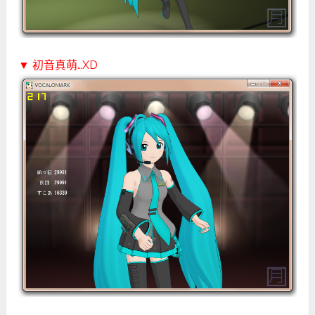
▼ 初音真萌…XD