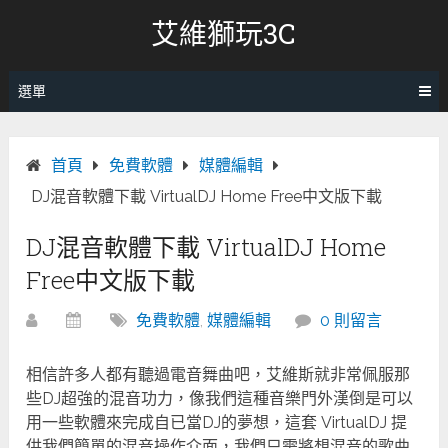
跳
艾維獅玩3C
轉
至
內
選單
容
首頁
免費軟體
媒體編輯
DJ混音軟體下載 VirtualDJ Home Free中文版下載
DJ混音軟體下載 VirtualDJ Home
Free中文版下載
免費軟體
,
媒體編輯
0 則留言
相信許多人都有聽過電音舞曲吧，艾維斯就非常佩服那
些DJ超強的混音功力，像我們這種音樂門外漢倒是可以
用一些軟體來完成自已當DJ的夢想，這套 VirtualDJ 提
供我們簡單的混音操作介面，我們只需將想混音的歌曲