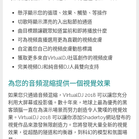
懸浮顯示您的循環、效果、觸墊、等操作
切歌時顯示漂亮的入出點節拍通道
曲目標題讓觀眾知道當前和即將播放什麼
可為視頻直播選用更為直觀的視頻皮膚
自定義您自己的視頻皮膚動態標識
獲取更多來自VirtualDJ社區創作的視頻皮膚
完美視頻DJ和純音頻DJ人員雙向支持
為您的音頻混縮提供一個視覺效果
如果您只通過音頻混縮，VIrtualDJ 2018 可以讓您充分
利用大屏幕或投影儀。數十年來，地球上最為優秀的黑
客頭腦一直在為演示場景而努力創造令人驚嘆的視覺效
果。VirtualDJ 2018 可以讓你添加Shadertoy網站發布的
視覺作品來激發無限創造力。您將發現大量全新的視覺
效果，從超酷的隧道和均衡器，到科幻的模型和氛圍場