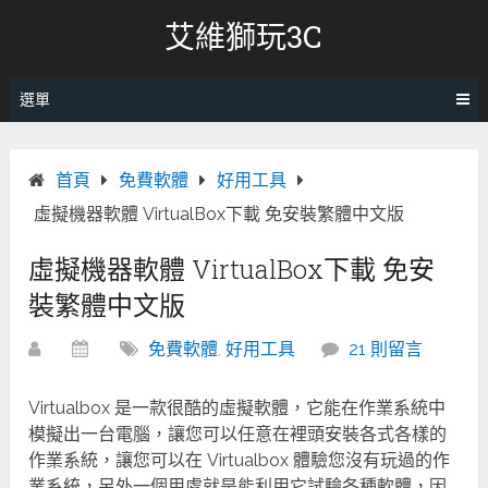
跳
艾維獅玩3C
轉
至
內
選單
容
首頁
免費軟體
好用工具
虛擬機器軟體 VirtualBox下載 免安裝繁體中文版
虛擬機器軟體 VirtualBox下載 免安
裝繁體中文版
免費軟體
,
好用工具
21 則留言
Virtualbox 是一款很酷的虛擬軟體，它能在作業系統中
模擬出一台電腦，讓您可以任意在裡頭安裝各式各樣的
作業系統，讓您可以在 Virtualbox 體驗您沒有玩過的作
業系統，另外一個用處就是能利用它試驗各種軟體，因