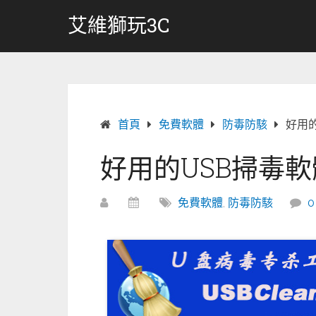
跳
艾維獅玩3C
轉
至
內
容
首頁
免費軟體
防毒防駭
好用的
好用的USB掃毒軟體 
免費軟體
,
防毒防駭