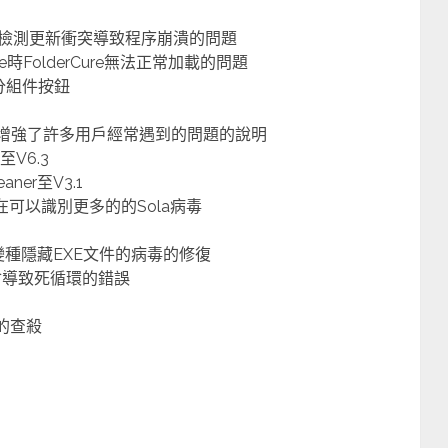
與自動檢測更新衝突導致程序崩潰的問題
ure時FolderCure無法正常加載的問題
部分組件按鈕
.txt，增強了許多用戶經常遇到的問題的說明
至V6.3
aner至V3.1
別，現在可以識別更多的的Sola病毒
加對新變種隱藏EXE文件的病毒的修復
一處會導致死循環的錯誤
毒的查殺