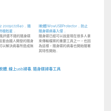
.2 2009072840 … 隨
[軟體]WowUSBProtector … 防止
極剋星 …
隨身碟病毒入侵 …
最近風評還不錯的隨身碟
隨身碟已經可以說是現在很多人拿
這套由國人開發的隨身
來傳輸檔案的重要工具之一，也因
可以解決病毒所造成無
為這樣，隨身碟的病毒也開始隨著
其特性開始…
軟體
,
線上usb掃毒
,
隨身碟掃毒工具