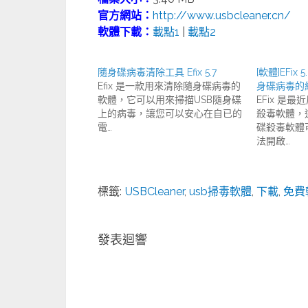
官方網站：
http://www.usbcleaner.cn/
軟體下載：
載點1
|
載點2
隨身碟病毒清除工具 Efix 5.7
[軟體]EFix 5
Efix 是一款用來清除隨身碟病毒的
身碟病毒的終
軟體，它可以用來掃描USB隨身碟
EFix 是
上的病毒，讓您可以安心在自已的
殺毒軟體，
電…
碟殺毒軟體
法開啟…
標籤:
USBCleaner
,
usb掃毒軟體
,
下載
,
免費
發表迴響