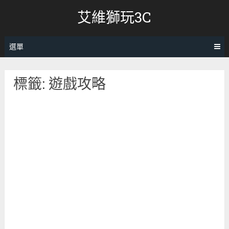
跳
艾維獅玩3C
轉
至
內
選單
容
標籤:
遊戲攻略