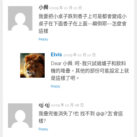
小舜
2009 年 10 月 10 日
我要把小桌子跌到香子上可是都會變成小
桌子在下面香子在上面~~顛倒耶~~怎麼會
這樣
Reply
Elvis
2009 年 10 月 10 日
Dear 小舜, 呵~我只試過爐子和飲料
機的堆疊，其他的部份可能設定上就
是這樣了吧。
Reply
qj qj
2009 年 10 月 08 日
我疊完後消失了!也 找不到 @@?怎ˋ會這
樣?
Reply