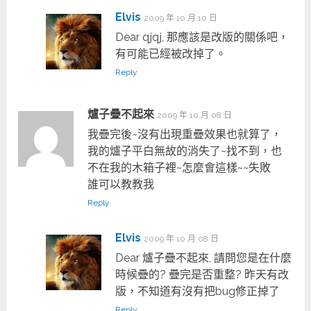
Elvis
2009 年 10 月 10 日
Dear qjqj, 那應該是改版的關係吧，
有可能已經被改掉了。
Reply
爐子疊不起來
2009 年 10 月 08 日
我疊完後~沒有出現重疊效果也就算了，
我的爐子平白無故的消失了~找不到，也
不在我的木箱子裡~怎麼會這樣~~失敗
誰可以教教我
Reply
Elvis
2009 年 10 月 08 日
Dear 爐子疊不起來, 請問您是在什麼
時候疊的? 疊完是否重整? 昨天有改
版，不知道有沒有把bug修正掉了
Reply