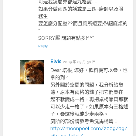
可是我怎麼算都是九格說-.-
如果分做兩區的話或是三區~廚師以及服
務生
要怎麼分配壓??而且廁所還要掃!超麻煩的
ˊˋ
SORRY壓 問題有點多!^^”
Reply
Elvis
2009 年 09 月 30 日
Dear 培根, 您好，飲料機可以疊，也
拿的到。
另外關於空間的問題，我分析給您
聽，原本有兩格的爐子把它們疊在一
起不就變成一格，再把桌椅靠齊那就
可以少走一格了，如果原本有三格爐
子，疊爐後就能少走兩格。
廁所的部份請參考免洗馬桶篇：
http://moonpoet.com/2009/09/16/r
city-no-toilet/