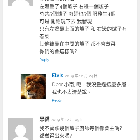
左邊疊了4個爐子 右邊一個爐子
总共5個爐子 廚師也5個 服務生4個
可是 開始玩下去 我發現
只有左邊最上面的爐子 和 右邊的爐子有
煮菜
其他被疊在中間的爐子 都不會煮菜
你們的會這樣嗎?
Reply
Elvis
2009 年 12 月 24 日
Dear 小南, 呃，我沒疊過這麼多層，
我也不太清楚說。
Reply
黑貓
2009 年 12 月 09 日
我不管跌幾個爐子廚師每個都會主嗎?
都煮得出來嗎?