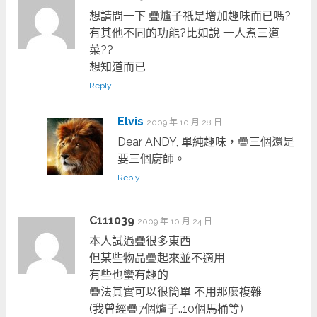
想請問一下 疊爐子祇是增加趣味而已嗎?
有其他不同的功能?比如說 一人煮三道
菜??
想知道而已
Reply
Elvis
2009 年 10 月 28 日
Dear ANDY, 單純趣味，疊三個還是
要三個廚師。
Reply
C111039
2009 年 10 月 24 日
本人試過疊很多東西
但某些物品疊起來並不適用
有些也蠻有趣的
疊法其實可以很簡單 不用那麼複雜
(我曾經疊7個爐子..10個馬桶等)