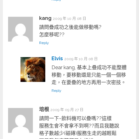
kang
2009 年 10 月 08 日
請問疊成功之後能做移動嗎?
怎麼移呢??
Reply
Elvis
2009 年 10 月 08 日
Dear kang, 基本上疊成功不能整體
移動，要移動還是只能一個一個移
走，在要疊的地方再用一次密技。
Reply
培根
2009 年 09 月 27 日
請問一下~飲料機可以疊嗎??這樣
服務生會不會拿不到啊??而且我聽說
格子數越少(磁磚)服務生走的越輕鬆