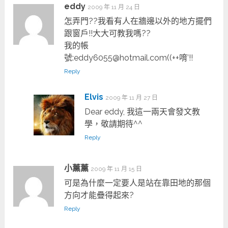
eddy
2009 年 11 月 24 日
怎弄門??我看有人在牆邊以外的地方擺們
跟窗戶!!大大可教我嗎??
我的帳
號:
eddy6055@hotmail.com
((++唷’!!
Reply
Elvis
2009 年 11 月 27 日
Dear eddy, 我這一兩天會發文教
學，敬請期待^^
Reply
小薰薰
2009 年 11 月 15 日
可是為什麼一定要人是站在靠田地的那個
方向才能疊得起來?
Reply