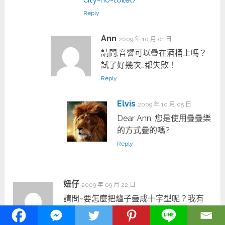
Reply
Ann
2009 年 10 月 01 日
請問,音響可以疊在酒桶上嗎？
試了好幾次…都失敗！
Reply
Elvis
2009 年 10 月 05 日
Dear Ann, 您是使用疊疊樂
的方式疊的嗎?
Reply
妞仔
2009 年 09 月 22 日
請問~要怎麼把爐子疊成十字型呢？我有
四個爐子，員工站的地方全部都要重疊在
同一個磁磚，而爐子方向呈四種不同方同