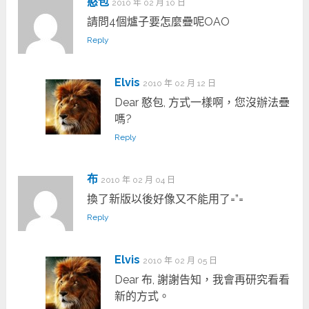
憨包
2010 年 02 月 10 日
請問4個爐子要怎麼疊呢OAO
Reply
Elvis
2010 年 02 月 12 日
Dear 憨包, 方式一樣啊，您沒辦法疊
嗎?
Reply
布
2010 年 02 月 04 日
換了新版以後好像又不能用了=”=
Reply
Elvis
2010 年 02 月 05 日
Dear 布, 謝謝告知，我會再研究看看
新的方式。