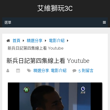
跳
艾維獅玩3C
轉
至
內
選單
容
首頁
精選分享
電影介紹
新兵日記第四集線上看 Youtube
新兵日記第四集線上看 Youtube
精選分享
,
電影介紹
5 則留言