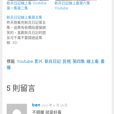
新兵日記線上看 Youtube
新兵日記線上看第六集
第一集第二集
Youtube
新兵日記線上看第五集
昨天剛看完新兵日記第五
集，這集有些橋段還蠻搞
笑的，喜歡新兵日記的朋
友可千萬不要錯過這集
啊...XD
標籤:
Youtube
,
影片
,
新兵日記
,
民視
,
第四集
,
線上看
,
重
播
5 則留言
ben
2010 年 11 月 26 日
不錯喔 就是好看