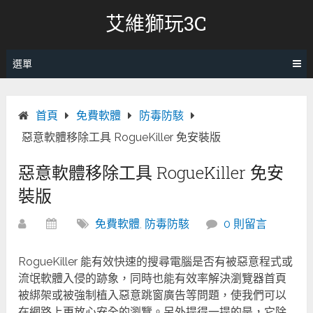
跳
艾維獅玩3C
轉
至
內
選單
容
首頁
免費軟體
防毒防駭
惡意軟體移除工具 RogueKiller 免安裝版
惡意軟體移除工具 RogueKiller 免安
裝版
免費軟體
,
防毒防駭
0 則留言
RogueKiller 能有效快速的搜尋電腦是否有被惡意程式或
流氓軟體入侵的跡象，同時也能有效率解決瀏覽器首頁
被綁架或被強制植入惡意跳窗廣告等問題，使我們可以
在網路上更放心安全的瀏覽。另外提得一提的是，它除