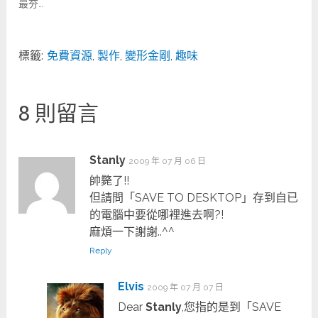
最夯…
標籤:
免費資源
,
製作
,
變形金剛
,
趣味
8 則留言
Stanly
2009 年 07 月 06 日
帥斃了!!
但請問「SAVE TO DESKTOP」存到自已
的電腦中要從哪裡進去啊?!
麻煩一下謝謝..^^
Reply
Elvis
2009 年 07 月 07 日
Dear
Stanly
,您指的是到「SAVE