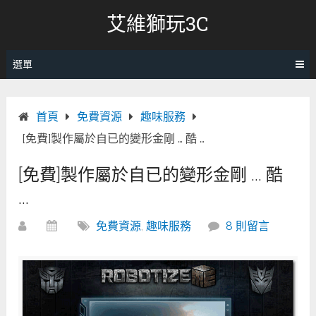
跳
艾維獅玩3C
轉
至
內
選單
容
首頁
免費資源
趣味服務
[免費]製作屬於自已的變形金剛 … 酷 …
[免費]製作屬於自已的變形金剛 … 酷
…
免費資源
,
趣味服務
8 則留言