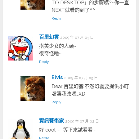
TO DESKTOP」的步驟嗎?~你一直
NEXT就看的到了^^
Reply
百里幻雲
2009 年 07 月 03 日
搭美少女的人頭~
很奇怪吔~
Reply
Elvis
2009 年 07 月 05 日
Dear
百里幻雲
,不然幻雲要提供小叮
噹讓我改嗎…XD
Reply
資訊藝術家
2009 年 07 月 02 日
好 cool ~~ 等下來試看看 ~~
Reply