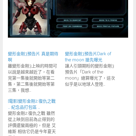
變形金剛3預告片 真是期待
變形金剛3預告片Dark of
啊
the moon 搶先曝光
離變形金剛3上映的時間可
讓人引頸期盼的變形金剛3
以說是越來越近了，在看
預告片「Dark of the
完第一集後就開始等第二
moon」總算曝光了，這次
集，第二集後就開始等第
似乎是以地球人登陸…
三集，我想…
[電影]變形金剛2:復仇之戰
… 紀念品打包區 …
變形金剛2:復仇之戰 雖然
從上映到目前為止得到的
評價還蠻兩極的，但是 艾
維斯 相信它仍是今年夏天