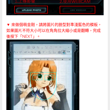
▼ 來做個萌金剛，請將圖片的臉型對準淺藍色的模板，
如果圖片不符大小可以在角角拉大縮小或是翻轉，完成
後按下「NEXT」。