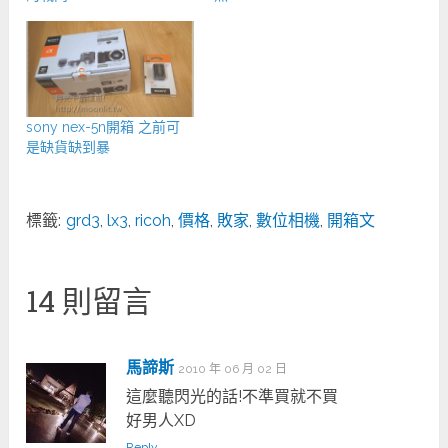
sony nex-5n開箱 之前可
是缺貨缺到暴
標籤:
grd3
,
lx3
,
ricoh
,
價格
,
敗家
,
數位相機
,
開箱文
14 則留言
馬諦斯
2010 年 06 月 02 日
這麼聽閃光的話!不準買就不買
好男人XD
Reply