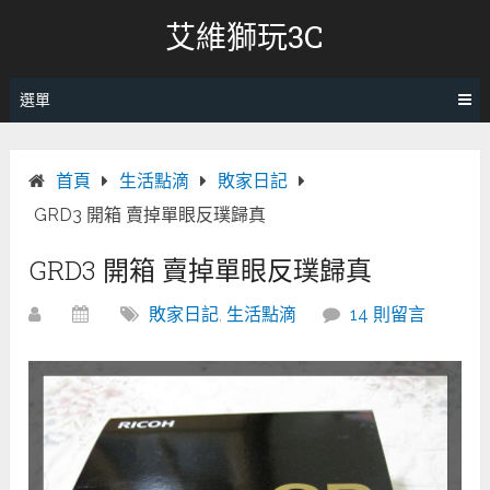
跳
艾維獅玩3C
轉
至
內
選單
容
首頁
生活點滴
敗家日記
GRD3 開箱 賣掉單眼反璞歸真
GRD3 開箱 賣掉單眼反璞歸真
敗家日記
,
生活點滴
14 則留言