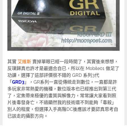
其實
艾維斯
賣掉單眼已經一段時間了，其實後來想想，
反璞歸真也許才是最適合自已，所以在 Mobile01 做足了
功課，選擇了這部評價很不錯的 GRD 系列3代
「
GRD3
」，GR系列一直從傳統走到數位，一直都是許
多玩家非常熱愛的機種，數位版本也已經推出到第三代
了，定焦帶來極優的畫質與解像力，常常讓大家看到照
片後毒發身亡，不過顯然我的技術還不到能夠「毒殺」
別人的程度，但選擇入手高階DC後應該才要認真思考自
已該走的攝影方向。