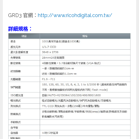
GRD3 官網：
http://www.ricohdigital.com.tw/
詳細規格：