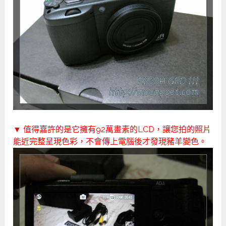
▼ 值得嘉許的是它擁有92萬畫素的LCD，讓您拍的照片
能近完整呈現色彩，不會傳上電腦後才發現豬羊變色。