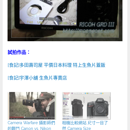
試拍作品：
[食記]多田壽司屋 平價日本料理 特上生魚片蓋飯
[食記]宇澤小舖 生魚片專賣店
Camera Warfare 攝影師們
相機比較網站 尺寸一目了
的戰鬥 Canon vs. Nikon
然 Camera Size