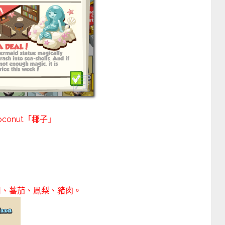
oconut「椰子」
司、蕃茄、鳳梨、豬肉。