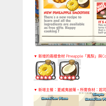
▼ 新增的兩樣食材 Pineapple「鳳梨」與C
▼ 新增主餐：夏威夷披蕯。所需食材：起