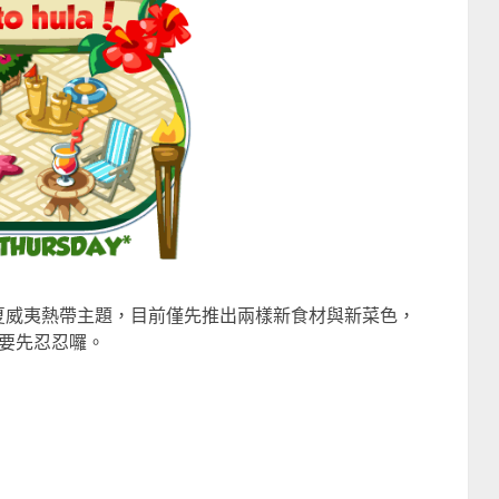
出夏威夷熱帶主題，目前僅先推出兩樣新食材與新菜色，
要先忍忍囉。