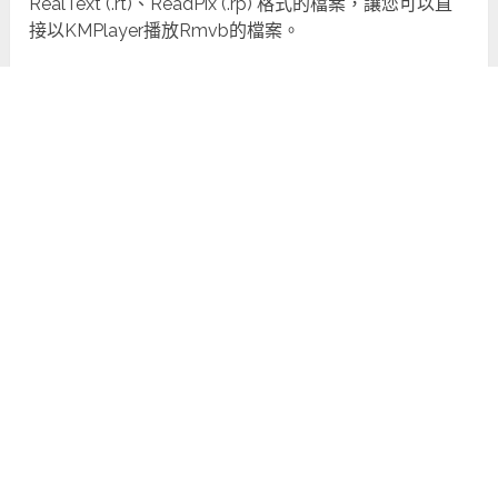
RealText (.rt)、ReadPix (.rp) 格式的檔案，讓您可以直
接以KMPlayer播放Rmvb的檔案。