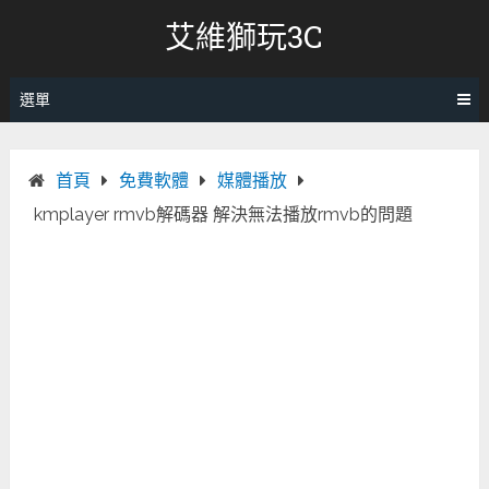
跳
艾維獅玩3C
轉
至
內
選單
容
首頁
免費軟體
媒體播放
kmplayer rmvb解碼器 解決無法播放rmvb的問題