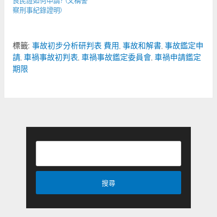
良民證如何申請? (又稱警
察刑事紀錄證明)
標籤:
事故初步分析研判表 費用
,
事故和解書
,
事故鑑定申
請
,
車禍事故初判表
,
車禍事故鑑定委員會
,
車禍申請鑑定
期限