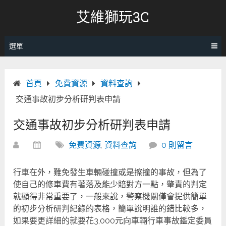
跳
艾維獅玩3C
轉
至
內
選單
容
首頁
免費資源
資料查詢
交通事故初步分析研判表申請
交通事故初步分析研判表申請
免費資源
,
資料查詢
0 則留言
行車在外，難免發生車輛碰撞或是擦撞的事故，但為了
使自己的修車費有著落及能少賠對方一點，肇責的判定
就顯得非常重要了，一般來說，警察機關僅會提供簡單
的初步分析研判紀錄的表格，簡單說明誰的錯比較多，
如果要更詳細的就要花3,000元向車輛行車事故鑑定委員