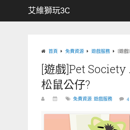
跳
艾維獅玩3C
轉
至
內
容
首頁
免費資源
遊戲服務
[遊戲
[遊戲]Pet Soci
松鼠公仔?
免費資源
,
遊戲服務