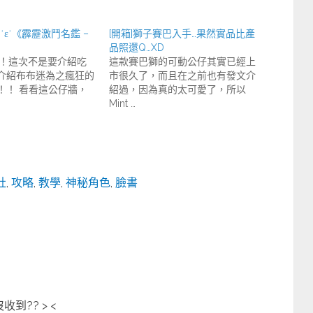
˙ε˙《霹靂激鬥名鑑 –
[開箱]獅子賽巴入手…果然實品比產
品照還Q…XD
來囉！這次不是要介紹吃
這款賽巴獅的可動公仔其實已經上
介紹布布迷為之瘋狂的
市很久了，而且在之前也有發文介
！！ 看看這公仔牆，
紹過，因為真的太可愛了，所以
Mint …
社
,
攻略
,
教學
,
神秘角色
,
臉書
到?? > <