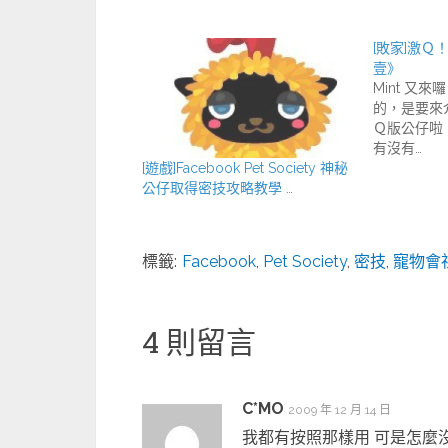
[敗家]激Ｑ！
壹》
Mint 又
的，是要來
Ｑ版公仔啦
有沒有…
[遊戲]Facebook Pet Society 神秘
公仔取得密技攻略教學 …
標籤:
Facebook
,
Pet Society
,
密技
,
寵物會
4 則留言
C*MO
2009 年 12 月 14 日
我都有按照那樣用 可是怎麼沒收