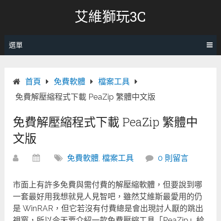
跳
艾維獅玩3C
轉
至
內
選單
容
首頁
免費軟體
檔案工具
免費解壓縮程式下載 PeaZip 繁體中文版
免費解壓縮程式下載 PeaZip 繁體中
文版
免費軟體
,
檔案工具
0 則留言
市面上有許多免費與需付費的解壓縮軟體，但要說到哪
一套最好用我想就見人見智吧，雖然艾維斯最愛用的仍
是 WinRAR，但它若沒有付費總是會出現討人厭的跳出
視窗，所以今天要介紹一款免費壓縮工具「PeaZip」給