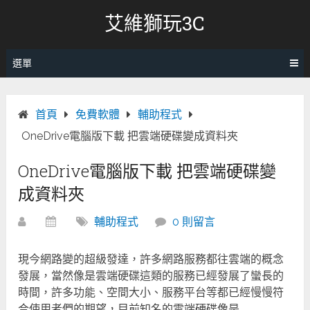
跳
艾維獅玩3C
轉
至
內
選單
容
首頁
免費軟體
輔助程式
OneDrive電腦版下載 把雲端硬碟變成資料夾
OneDrive電腦版下載 把雲端硬碟變
成資料夾
輔助程式
0 則留言
現今網路變的超級發達，許多網路服務都往雲端的概念
發展，當然像是雲端硬碟這類的服務已經發展了蠻長的
時間，許多功能、空間大小、服務平台等都已經慢慢符
合使用者們的期望，目前知名的雲端硬碟像是