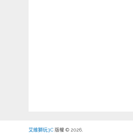
艾維獅玩3C
版權 © 2026.