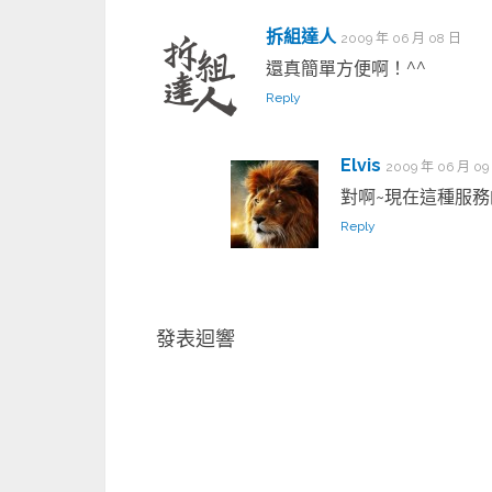
拆組達人
2009 年 06 月 08 日
還真簡單方便啊！^^
Reply
Elvis
2009 年 06 月 09
對啊~現在這種服務
Reply
發表迴響