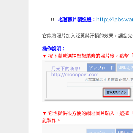
http://labs.wa
老舊照片製造機：
它能將照片加入泛黃與汙損的效果，讓您完
操作說明：
▼ 按下瀏覽選擇您想編修的照片後，點擊
▼ 它也提供很方便的網址圖片輸入，選擇
能製作。